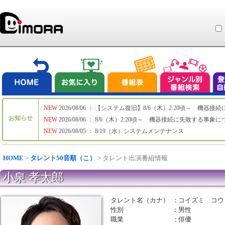
NEW
2026/08/06 ： 【システム復旧】8/6（木）2:20頃～ 機
お知らせ
NEW
2026/08/06 ： 8/6（木）2:20頃～ 機器接続に失敗する事象
NEW
2026/08/05 ： 8/19（水）システムメンテナンス
HOME
>
タレント50音順（こ）
> タレント出演番組情報
小泉 孝太郎
タレント名（カナ）
：
コイズミ コウ
性別
：
男性
職業
：
俳優