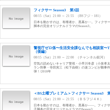
フィクサー Season3 第3話
08/15（Sat）21:00 ～ 21:55 （BSフジ・181）
日本を動かすのは、有権者か、黒幕か−−。フィクサ
脚本の完全オリジナルドラマのSeason3。
警視庁ゼロ係〜生活安全課なんでも相談室〜THI
（後編）
08/15（Sat）21:00 ～ 22:00 （チャンネル銀河）
空気の読めないキャリア警視・小早川冬彦（小泉孝
ラン刑事・寺田寅三（松下由樹）の迷コンビが難事件
弾！/2018年
＜BS土曜プレミアム＞フィクサー Season3 
08/15（Sat）21:00 ～ 21:55 （ＢＳフジ４Ｋ）
日本を動かすのは、有権者か、黒幕か——。フィク
子脚本の完全オリジナルドラマのSeason3。