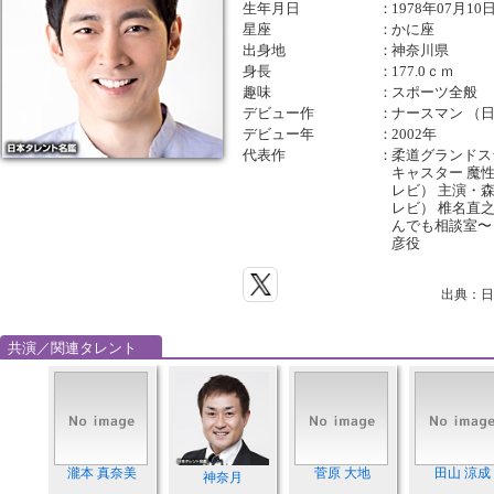
生年月日
：
1978年07月10
星座
：
かに座
出身地
：
神奈川県
身長
：
177.0ｃｍ
趣味
：
スポーツ全般
デビュー作
：
ナースマン （
デビュー年
：
2002年
代表作
：
柔道グランドス
キャスター 魔性
レビ） 主演・森
レビ） 椎名直
んでも相談室〜
彦役
出典：日
共演／関連タレント
瀧本 真奈美
菅原 大地
田山 涼成
神奈月