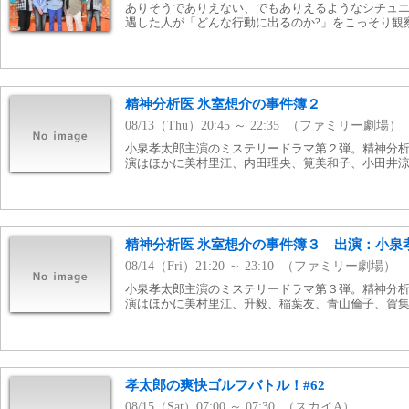
ありそうでありえない、でもありえるようなシチュ
遇した人が「どんな行動に出るのか?」をこっそり観察
精神分析医 氷室想介の事件簿２
08/13（Thu）20:45 ～ 22:35 （ファミリー劇場）
小泉孝太郎主演のミステリードラマ第２弾。精神分
演はほかに美村里江、内田理央、筧美和子、小田井
精神分析医 氷室想介の事件簿３ 出演：小泉
08/14（Fri）21:20 ～ 23:10 （ファミリー劇場）
小泉孝太郎主演のミステリードラマ第３弾。精神分
演はほかに美村里江、升毅、稲葉友、青山倫子、賀
孝太郎の爽快ゴルフバトル！#62
08/15（Sat）07:00 ～ 07:30 （スカイA）