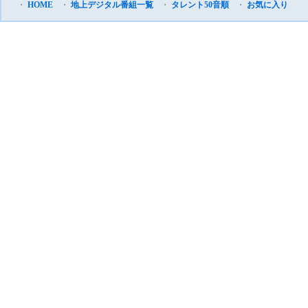
・
HOME
・
地上デジタル番組一覧
・
タレント50音順
・
お気に入り