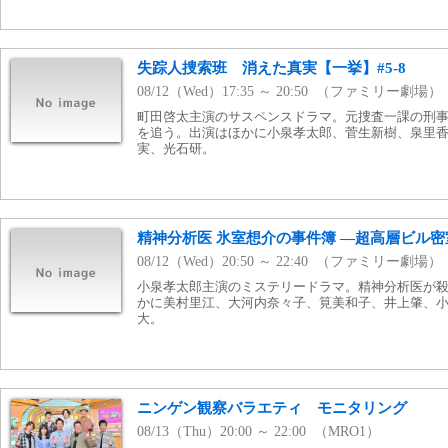
失踪人捜索班 消えた真実【一挙】#5-8
08/12（Wed）17:35 ～ 20:50 （ファミリー劇場）
町田啓太主演のサスペンスドラマ。元捜査一課の刑
を追う。出演はほかに小泉孝太郎、菅生新樹、泉里
実、光石研。
精神分析医 氷室想介の事件簿 —超高層ビル
08/12（Wed）20:50 ～ 22:40 （ファミリー劇場）
小泉孝太郎主演のミステリードラマ。精神分析医が
かに美村里江、大河内奈々子、筧美和子、井上肇、
大。
ニンゲン観察バラエティ モニタリング
08/13（Thu）20:00 ～ 22:00 （MRO1）