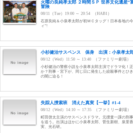
火曜の良純孝太郎 ２時間ＳＰ 世界文化遺産“
冒険
08/11（Tue）19:00 ～ 20:54 （HAB1）
石原良純＆小泉孝太郎が初ＭＣタッグ！日本各地の今
ィ”!
小杉健治サスペンス 保身 出演：小泉孝太
08/12（Wed）11:50 ～ 13:40 （ファミリー劇場）
小杉健治の警察小説を小泉孝太郎主演でドラマ化！
か？刑事・宮下が、同じ日に発生した絞殺事件とひ
の闇に迫る！
失踪人捜索班 消えた真実【一挙】#1-4
08/12（Wed）14:10 ～ 17:35 （ファミリー劇場）
町田啓太主演のサスペンスドラマ。元捜査一課の刑
を追う。出演はほかに小泉孝太郎、菅生新樹、泉里
実、光石研。