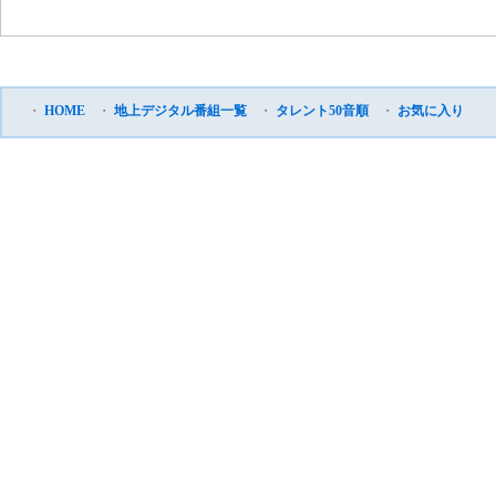
・
HOME
・
地上デジタル番組一覧
・
タレント50音順
・
お気に入り