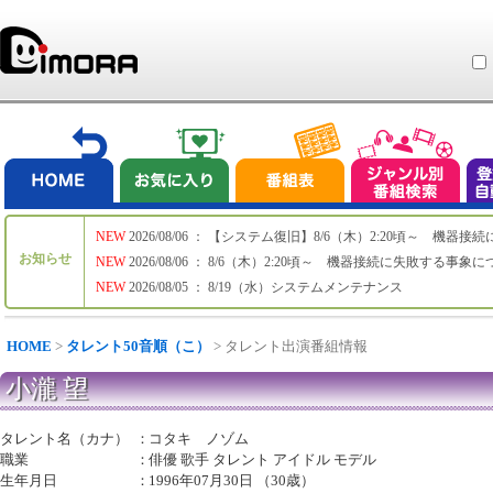
NEW
2026/08/06 ： 【システム復旧】8/6（木）2:20頃～ 機
お知らせ
NEW
2026/08/06 ： 8/6（木）2:20頃～ 機器接続に失敗する事象
NEW
2026/08/05 ： 8/19（水）システムメンテナンス
HOME
>
タレント50音順（こ）
> タレント出演番組情報
小瀧 望
タレント名（カナ）
：
コタキ ノゾム
職業
：
俳優 歌手 タレント アイドル モデル
生年月日
：
1996年07月30日 （30歳）