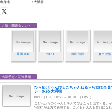
出身地
：
大阪府
共演／関連タレント
重岡 大毅
WEST.
神山 智洋
麻生 邦浩
出演予定／関連番組
ひらめけ!うんぴょこちゃんねる▽WEST.全
シー(R)を大満喫
08/11（Tue）00:58 ～ 01:28 （TBS1）
こどもたちのう〜んと考えてぴょこっと出てくる、
WEST.が全力で表現する、こどもも大人も笑顔にな