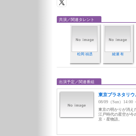
共演／関連タレント
松岡 禎丞
綾瀬 有
出演予定／関連番組
東京プラネタリウ
08/09（Sun）14:
東京の明かりが消え
江戸時代の星空が今
京・星物語。