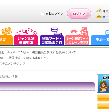
地域
自動ログイン
サイ
ステム復旧】8/6（木）2:20頃～ 機器接続に失敗する事象について
（木）2:20頃～ 機器接続に失敗する事象について
（水）システムメンテナンス
ト出演番組情報