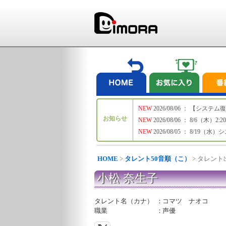
NEW
2026/08/06 ： 【シ
お知らせ
NEW
2026/08/06 ： 8/6
NEW
2026/08/05 ： 8/19
HOME
>
タレント50音順（こ）
> タレン
小松 奈生子
タレント名（カナ）
：
コマツ ナオコ
職業
：
声優