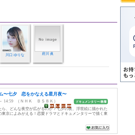
府川 眞
川口 ゆりな
ム〜七夕 恋をかなえる星月夜〜
00 ～ 14:59 （ＮＨＫ ＢＳ８Ｋ）
ドキュメンタリー/教養
たら、どんな夜空が広がるのか？七夕の夜、浮世絵に描かれた
の東京によみがえる！恋愛ドラマとドキュメンタリーで描く東