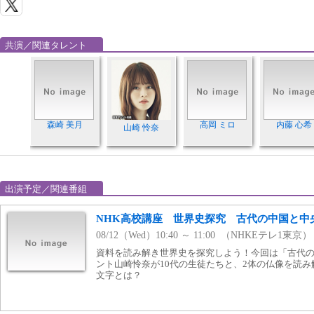
共演／関連タレント
森崎 美月
高岡 ミロ
内藤 心希
山崎 怜奈
出演予定／関連番組
NHK高校講座 世界史探究 古代の中国と中
08/12（Wed）10:40 ～ 11:00 （NHKEテレ1東京）
資料を読み解き世界史を探究しよう！今回は「古代
ント山崎怜奈が10代の生徒たちと、2体の仏像を読
文字とは？