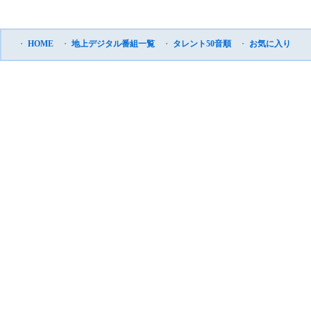
・
HOME
・
地上デジタル番組一覧
・
タレント50音順
・
お気に入り