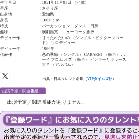
生年月日
：
1951年11月01日 （74歳）
星座
：
さそり座
出身地
：
愛知県
身長
：
166.0ｃｍ
特技
：
パーカッション ダンス 日舞
趣味
：
演劇鑑賞 ニューヨーク旅行
デビュー作
：
甘ったれたいの （シングル・ビクターレコー
ド） ソロデビュー
デビュー年
：
1966年
代表作
：
恋の季節 （シングル） CABARET （舞台） ボ
ーイ フロム オズ （舞台） ピンキーとキラーズ
大全 （アルバム）
出典：日本タレント名鑑（
VIPタイムズ社
）
出演予定／関連番組
出演予定／関連番組がありません。