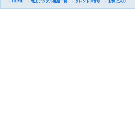
・
HOME
・
地上デジタル番組一覧
・
タレント50音順
・
お気に入り