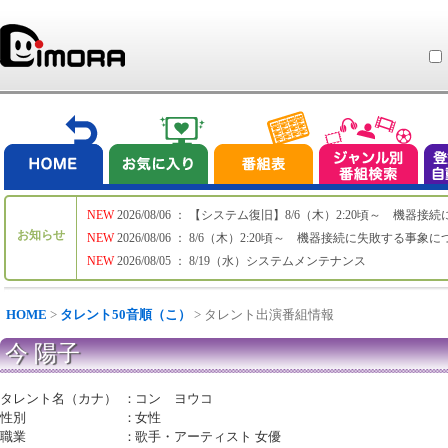
NEW
2026/08/06 ： 【システム復旧】8/6（木）2:20頃～ 機
お知らせ
NEW
2026/08/06 ： 8/6（木）2:20頃～ 機器接続に失敗する事象
NEW
2026/08/05 ： 8/19（水）システムメンテナンス
HOME
>
タレント50音順（こ）
> タレント出演番組情報
今 陽子
タレント名（カナ）
：
コン ヨウコ
性別
：
女性
職業
：
歌手・アーティスト 女優