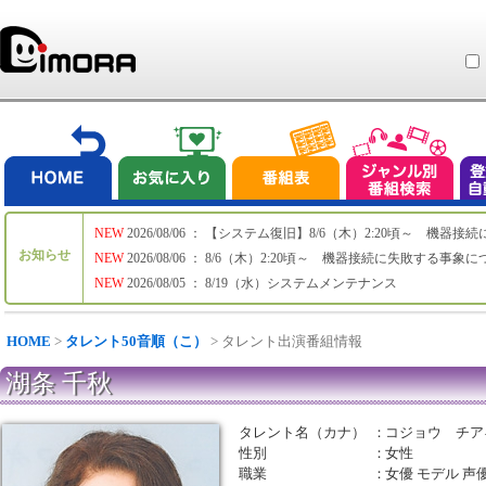
NEW
2026/08/06 ： 【システム復旧】8/6（木）2:20頃～ 機
お知らせ
NEW
2026/08/06 ： 8/6（木）2:20頃～ 機器接続に失敗する事象
NEW
2026/08/05 ： 8/19（水）システムメンテナンス
HOME
>
タレント50音順（こ）
> タレント出演番組情報
湖条 千秋
タレント名（カナ）
：
コジョウ チア
性別
：
女性
職業
：
女優 モデル 