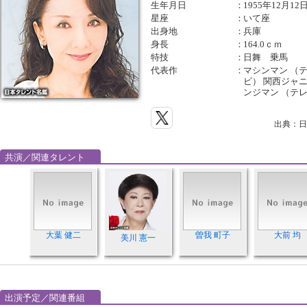
生年月日
：
1955年12月12
星座
：
いて座
出身地
：
兵庫
身長
：
164.0ｃｍ
特技
：
日舞 乗馬
代表作
：
マシンマン （
ビ） 関西ジャ
ンジマン （テ
出典：日
共演／関連タレント
大葉 健二
曽我 町子
大前 均
美川 憲一
出演予定／関連番組