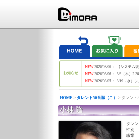
NEW
2026/08/06 ： 【シ
お知らせ
NEW
2026/08/06 ： 8/6
NEW
2026/08/05 ： 8/19
HOME
>
タレント50音順（こ）
> タレン
小林 隆
タレン
性別
職業