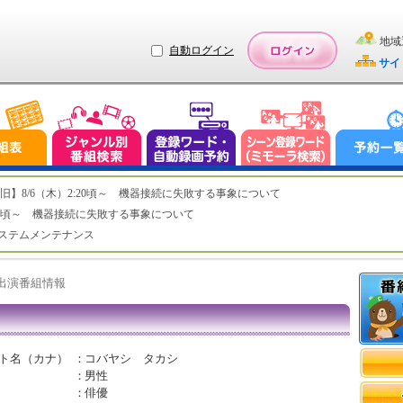
地域
自動ログイン
サイ
ステム復旧】8/6（木）2:20頃～ 機器接続に失敗する事象について
（木）2:20頃～ 機器接続に失敗する事象について
（水）システムメンテナンス
ト出演番組情報
ト名（カナ）
：
コバヤシ タカシ
：
男性
：
俳優