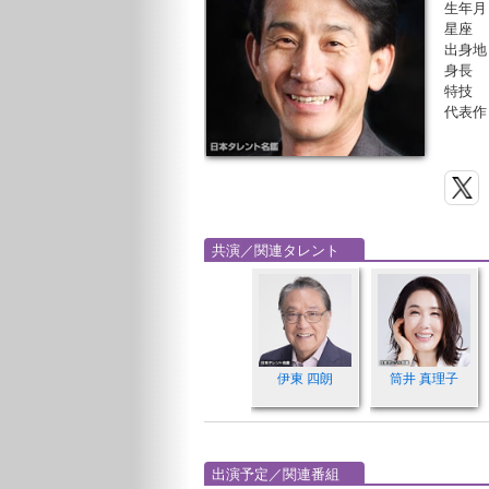
生年月
星座
出身地
身長
特技
代表作
共演／関連タレント
伊東 四朗
筒井 真理子
出演予定／関連番組