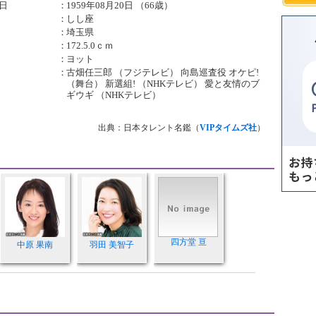
日
：
1959年08月20日 （66歳）
：
しし座
：
埼玉県
：
172.5.0ｃｍ
：
ヨット
：
古畑任三郎 （フジテレビ） 向島巡査役 オケピ!
（舞台） 新選組! （NHKテレビ） 愛と友情のブ
ギウギ （NHKテレビ）
出典：日本タレント名鑑（
VIPタイムズ社
）
四方堂 亘
中原 果南
羽田 美智子