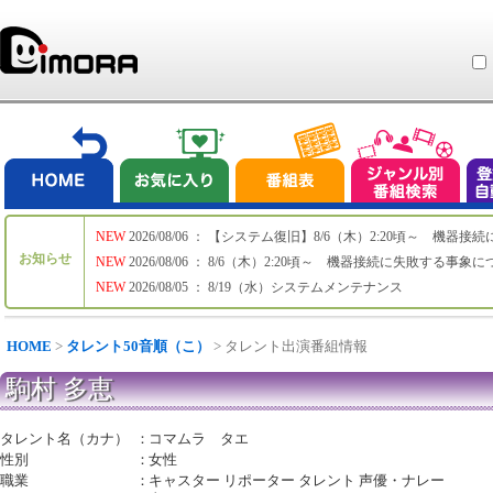
NEW
2026/08/06 ： 【システム復旧】8/6（木）2:20頃～ 機
お知らせ
NEW
2026/08/06 ： 8/6（木）2:20頃～ 機器接続に失敗する事象
NEW
2026/08/05 ： 8/19（水）システムメンテナンス
HOME
>
タレント50音順（こ）
> タレント出演番組情報
駒村 多恵
タレント名（カナ）
：
コマムラ タエ
性別
：
女性
職業
：
キャスター リポーター タレント 声優・ナレー