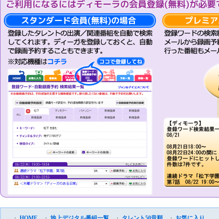
・
HOME
・
地上デジタル番組一覧
・
タレント50音順
・
お気に入り