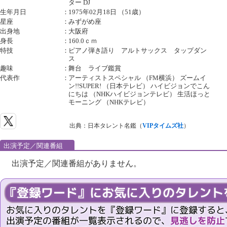
ター DJ
生年月日
：
1975年02月18日 （51歳）
星座
：
みずがめ座
出身地
：
大阪府
身長
：
160.0ｃｍ
特技
：
ピアノ弾き語り アルトサックス タップダン
ス
趣味
：
舞台 ライブ鑑賞
代表作
：
アーティストスペシャル （FM横浜） ズームイ
ン!!SUPER! （日本テレビ） ハイビジョンでこん
にちは （NHKハイビジョンテレビ） 生活ほっと
モーニング （NHKテレビ）
出典：日本タレント名鑑（
VIPタイムズ社
）
出演予定／関連番組
出演予定／関連番組がありません。