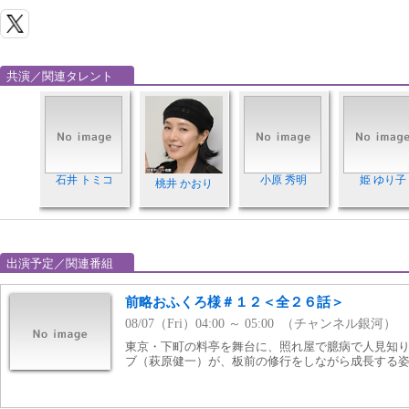
共演／関連タレント
石井 トミコ
小原 秀明
姫 ゆり子
桃井 かおり
出演予定／関連番組
前略おふくろ様＃１２＜全２６話＞
08/07（Fri）04:00 ～ 05:00 （チャンネル銀河）
東京・下町の料亭を舞台に、照れ屋で臆病で人見知
ブ（萩原健一）が、板前の修行をしながら成長する姿を