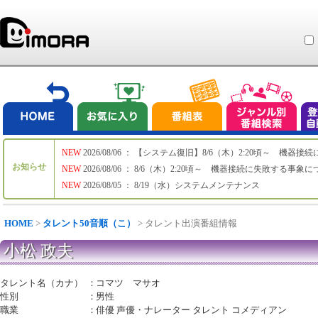
NEW
2026/08/06 ： 【システム復旧】8/6（木）2:20頃～ 機
お知らせ
NEW
2026/08/06 ： 8/6（木）2:20頃～ 機器接続に失敗する事象
NEW
2026/08/05 ： 8/19（水）システムメンテナンス
HOME
>
タレント50音順（こ）
> タレント出演番組情報
小松 政夫
タレント名（カナ）
：
コマツ マサオ
性別
：
男性
職業
：
俳優 声優・ナレーター タレント コメディアン