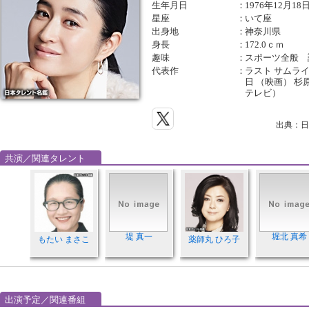
生年月日
：
1976年12月18
星座
：
いて座
出身地
：
神奈川県
身長
：
172.0ｃｍ
趣味
：
スポーツ全般 
代表作
：
ラスト サムライ
日 （映画） 杉
テレビ）
出典：日
共演／関連タレント
堤 真一
堀北 真希
もたい まさこ
薬師丸 ひろ子
出演予定／関連番組