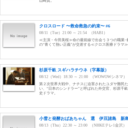
山崎貴。
クロスロード 〜救命救急の約束〜 #6
08/11（Tue）21:00 ～ 21:54 （HAB1）
≪主演・今田美桜≫命の最前線で出会う３つの職業−
の“青くて熱い正義”が交差する≪クロス医療ドラマ≫
杉原千畝 スギハラチウネ（字幕版）
08/12（Wed）18:30 ～ 21:00 （WOWOWシネマ）
第２次世界大戦中、ナチスに迫害されたユダヤ難民
い、“日本のシンドラー”と呼ばれた外交官、杉原千
史ドラマ。
小雪と発酵おばあちゃん 選 伊豆諸島 新
08/13（Thu）22:30 ～ 23:00 （NHKEテレ1金沢）