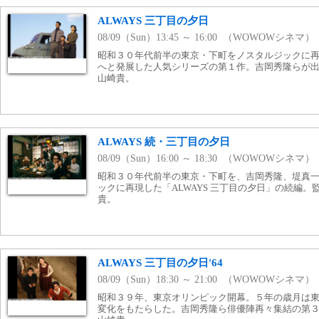
ALWAYS 三丁目の夕日
08/09（Sun）13:45 ～ 16:00 （WOWOWシネマ）
昭和３０年代前半の東京・下町をノスタルジックに
へと発展した人気シリーズの第１作。吉岡秀隆らが出演
山崎貴。
ALWAYS 続・三丁目の夕日
08/09（Sun）16:00 ～ 18:30 （WOWOWシネマ）
昭和３０年代前半の東京・下町を、吉岡秀隆、堤真
ックに再現した「ALWAYS 三丁目の夕日」の続編。監
貴。
ALWAYS 三丁目の夕日'64
08/09（Sun）18:30 ～ 21:00 （WOWOWシネマ）
昭和３９年、東京オリンピック開幕。５年の歳月は
変化をもたらした。吉岡秀隆ら俳優陣再々集結の第３作