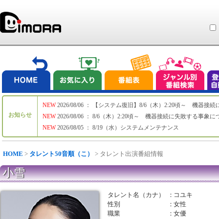
NEW
2026/08/06 ： 【システム復旧】8/6（木）2:20頃～ 機
お知らせ
NEW
2026/08/06 ： 8/6（木）2:20頃～ 機器接続に失敗する事象
NEW
2026/08/05 ： 8/19（水）システムメンテナンス
HOME
>
タレント50音順（こ）
> タレント出演番組情報
小雪
タレント名（カナ）
：
コユキ
性別
：
女性
職業
：
女優