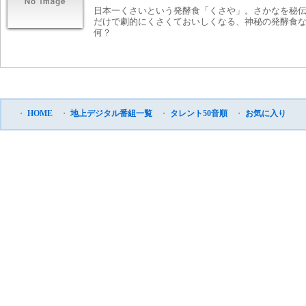
日本一くさいという発酵食「くさや」。さかなを秘
だけで劇的にくさくておいしくなる、神秘の発酵食
何？
・
HOME
・
地上デジタル番組一覧
・
タレント50音順
・
お気に入り