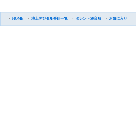
・
HOME
・
地上デジタル番組一覧
・
タレント50音順
・
お気に入り