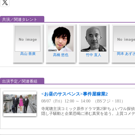
共演／関連タレント
高山 善廣
岡本 あず
高橋 悠也
竹中 直人
出演予定／関連番組
<お昼のサスペンス>事件屋稼業2
08/07（Fri）12:00 ～ 14:00 （BSフジ・181）
寺尾聰主演コミック原作ドラマ第2弾!ちょいワル探偵
隠し子騒動と企業恐喝に潜む真実を追う。上質コメデ