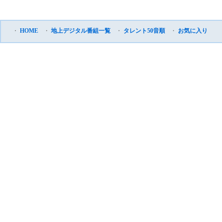
・
HOME
・
地上デジタル番組一覧
・
タレント50音順
・
お気に入り