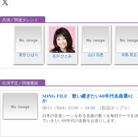
共演／関連タレント
美空 ひばり
山口 百恵
河島 英五
石川 ひとみ
出演予定／関連番組
SONG FILE 歌い継ぎたい60年代名曲選#
か
08/12（Wed）03:00 ～ 04:00 （歌謡ポップス）
日本の音楽シーンを彩る名曲の数々を毎回テーマを
でいきたい60年代の名曲をお送りします。