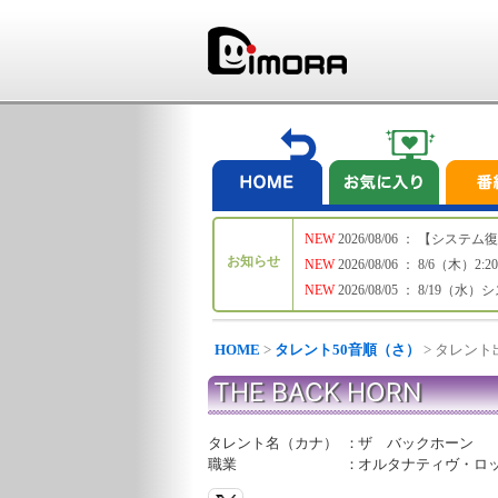
NEW
2026/08/06 ： 【シ
お知らせ
NEW
2026/08/06 ： 8/6
NEW
2026/08/05 ： 8/19
HOME
>
タレント50音順（さ）
> タレン
THE BACK HORN
タレント名（カナ）
：
ザ バックホーン
職業
：
オルタナティヴ・ロ