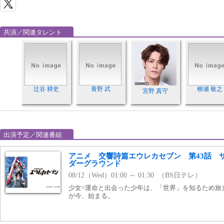
共演／関連タレント
辻谷 耕史
青野 武
柳瀬 敬之
宮野 真守
出演予定／関連番組
アニメ 交響詩篇エウレカセブン 第43話 
ダーグラウンド
08/12（Wed）01:00 ～ 01:30 （BS日テレ）
少女=運命と出会った少年は、「世界」を知るため旅
が今、始まる。