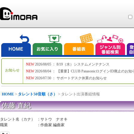
NEW
2026/08/05 ： 8/19（水）システムメンテナンス
お知らせ
NEW
2026/08/04 ： 【重要】CLUB PanasonicログインID廃止のお
NEW
2026/07/30 ： サポートデスク休業のお知らせ
HOME
>
タレント50音順（さ）
> タレント出演番組情報
佐藤 直紀
タレント名（カナ）
：
サトウ ナオキ
職業
：
作曲家 編曲家