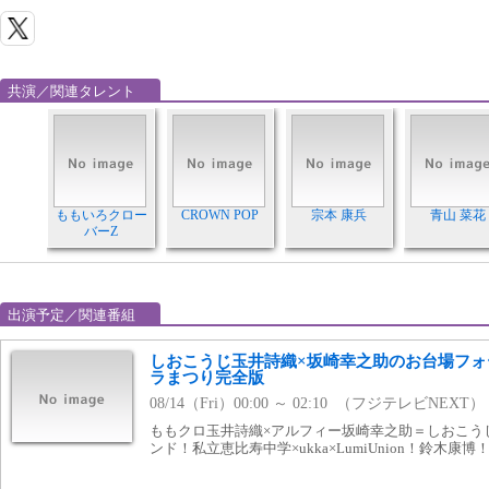
共演／関連タレント
ももいろクロー
CROWN POP
宗本 康兵
青山 菜花
バーZ
出演予定／関連番組
しおこうじ玉井詩織×坂崎幸之助のお台場フォ
ラまつり完全版
08/14（Fri）00:00 ～ 02:10 （フジテレビNEXT）
ももクロ玉井詩織×アルフィー坂崎幸之助＝しおこう
ンド！私立恵比寿中学×ukka×LumiUnion！鈴木康