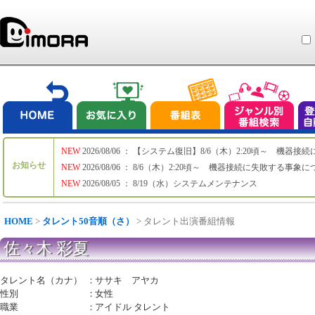
NEW
2026/08/06 ： 【システム復旧】8/6（木）2:20頃～ 機
お知らせ
NEW
2026/08/06 ： 8/6（木）2:20頃～ 機器接続に失敗する事象
NEW
2026/08/05 ： 8/19（水）システムメンテナンス
HOME
>
タレント50音順（さ）
> タレント出演番組情報
佐々木 彩夏
タレント名（カナ）
：
ササキ アヤカ
性別
：
女性
職業
：
アイドル タレント