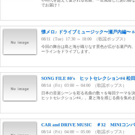
や時代を超えて愛される名曲、一世風靡したあの曲
でお届け！
懐メロ♪ ドライブミュージック〜瀬戸内編〜 #
08/11（Tue）17:30 ～ 18:00 （歌謡ポップス）
今回の舞台は島と海が織りなす景色が広がる瀬戸内。 
ーラインをドライブします。
SONG FILE 80's ヒットセレクション#4
08/14（Fri）03:00 ～ 04:00 （歌謡ポップス）
日本の音楽シーンを彩る名曲の数々を毎回テーマを決
ヒットセレクション#4」。夏と海を感じる曲を集め
CAR and DRIVE MUSIC ＃32 MINIコ
08/14（Fri）04:00 ～ 05:00 （歌謡ポップス）