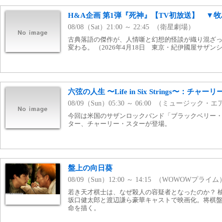
H&A企画 第1弾『死神』【TV初放送】 ▼
08/08（Sat）21:00 ～ 22:45 （衛星劇場）
古典落語の傑作が、人情噺と幻想的怪談が織り混ざ
変わる。 （2026年4月18日 東京・紀伊國屋サザンシア
六弦の人生 〜Life in Six Strings〜：チャ
08/09（Sun）05:30 ～ 06:00 （ミュージック・
今回は米国のサザンロックバンド「ブラックベリー
ター、チャーリー・スターが登場。
盤上の向日葵
08/09（Sun）12:00 ～ 14:15 （WOWOWプライム
若き天才棋士は、なぜ殺人の容疑者となったのか？ 
坂口健太郎と渡辺謙ら豪華キャストで映画化。将棋
命を描く。