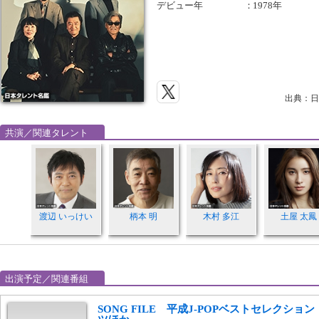
デビュー年
：
1978年
出典：日
共演／関連タレント
渡辺 いっけい
柄本 明
木村 多江
土屋 太鳳
出演予定／関連番組
SONG FILE 平成J-POPベストセレクシ