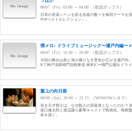
ツほか
08/07（Fri）03:00 ～ 04:00 （歌謡ポップス）
日本の音楽シーンを彩る名曲の数々を毎回テーマを決
POPベストセレクション」。
懐メロ♪ ドライブミュージック〜瀬戸内編〜 #
08/07（Fri）19:30 ～ 20:00 （歌謡ポップス）
今回の舞台は島と海が織りなす景色が広がる瀬戸内。
Rで神戸淡路鳴門自動車道 洲本IC〜鳴門公園をドラ
盤上の向日葵
08/08（Sat）20:00 ～ 22:15 （WOWOWシネマ）
若き天才棋士は、なぜ殺人の容疑者となったのか？ 
坂口健太郎と渡辺謙ら豪華キャストで映画化。将棋
命を描く。