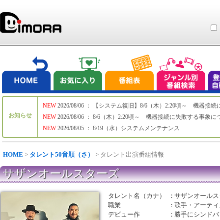
NEW
2026/08/06 ： 【システム復旧】8/6（木）2:20頃～ 機
お知らせ
NEW
2026/08/06 ： 8/6（木）2:20頃～ 機器接続に失敗する事象
NEW
2026/08/05 ： 8/19（水）システムメンテナンス
HOME
>
タレント50音順（さ）
> タレント出演番組情報
サザンオールスターズ
タレント名（カナ）
：
サザンオールス
職業
：
歌手・アーティ
デビュー作
：
勝手にシンドバ