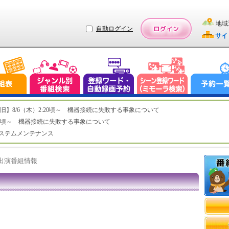
地域
自動ログイン
サイ
ステム復旧】8/6（木）2:20頃～ 機器接続に失敗する事象について
（木）2:20頃～ 機器接続に失敗する事象について
（水）システムメンテナンス
ト出演番組情報