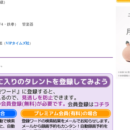
7歳）
SF4・鉄拳） 管楽器
鑑（
VIPタイムズ社
）
ん。