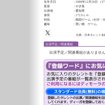
生年月日
：
1988年12月26日 （3
星座
：
やぎ座
出身地
：
愛知県
身長
：
172.0ｃｍ
特技
：
格闘ゲーム（KOF・
趣味
：
買い物 ゲーム.
出典：日本タレント名
出演予定／関連番組
出演予定／関連番組がありませ