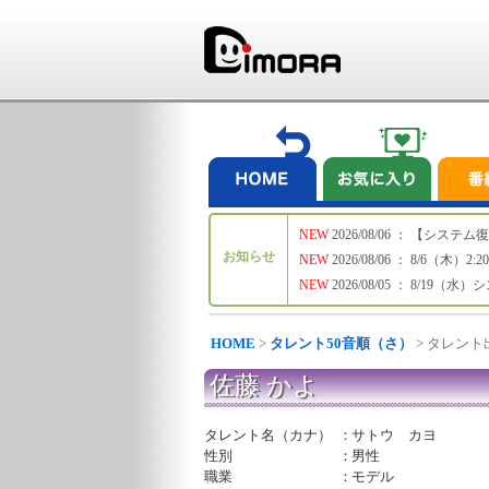
NEW
2026/08/06 ： 【シ
お知らせ
NEW
2026/08/06 ： 8/6
NEW
2026/08/05 ： 8/19
HOME
>
タレント50音順（さ）
> タレン
佐藤 かよ
タレント名（カナ）
：
サトウ カヨ
性別
：
男性
職業
：
モデル