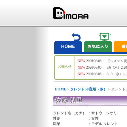
NEW
2026/08/06 ： 【シ
お知らせ
NEW
2026/08/06 ： 8/6
NEW
2026/08/05 ： 8/19
HOME
>
タレント50音順（さ）
> タレン
佐藤 栞里
タレント名（カナ）
：
サトウ シオリ
性別
：
女性
職業
：
モデル タレント