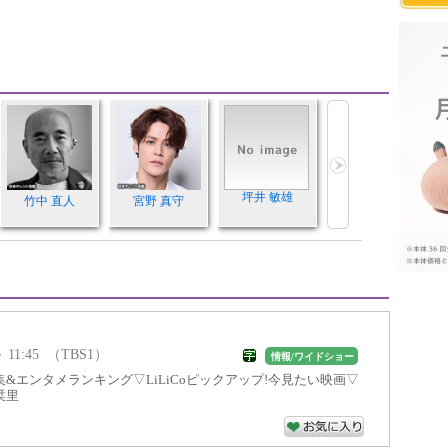
坪井 敏雄
竹中 直人
宮野 真守
～ 11:45 （TBS1）
情報/ワイドショー
&エンタメランキング▽LiLiCoピックアップ!今見たい映画▽
栞里