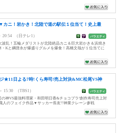
▼カニ！岩かき！北陸で道の駅伝１位当て！史上最
6 ～ 20:54 （日テレ1）
バラエティ
大波乱！五輪メダリストが北陸絶品カニ＆巨大岩かき＆浜焼き
AM・Kと綱啓永が爆盛りグルメを爆食！高橋文哉が１位当てに
ジ★11日よる7時!くら寿司!売上対決&MC松尾VS神
 ～ 15:30 （TBS1）
バラエティ
寿司の神VS最強料理家・和田明日香&チョコプラ!創作寿司売上対
職人のフェイク作品▼サッカー長友!?神業クレーン参戦