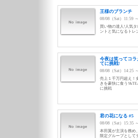
王様のブランチ
08/08（Sat）11:59 
買い物の達人!人気タ
ントと気になるトレ
今夜は笑ってコラ
てに挑戦!
08/08（Sat）14:2
売上１千万円超え！
きを豪快に食う!&T
に挑戦
君の花になる #5
08/08（Sat）15:3
本田翼が主演を務め、
限定グループとして