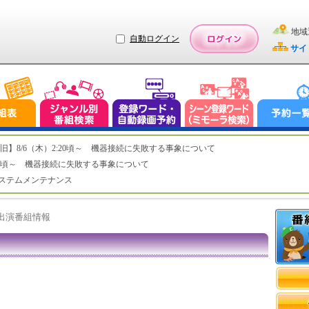
地域
自動ログイン
サイ
ステム復旧】8/6（木）2:20頃～ 機器接続に失敗する事象について
（木）2:20頃～ 機器接続に失敗する事象について
（水）システムメンテナンス
ト出演番組情報