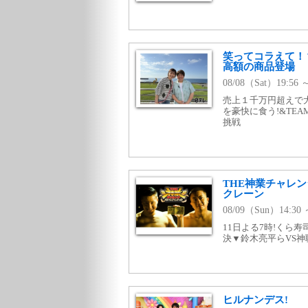
笑ってコラえて！
高額の商品登場
08/08（Sat）19:5
売上１千万円超えで
を豪快に食う!&TE
挑戦
THE神業チャレン
クレーン
08/09（Sun）14:30
11日よる7時!くら
決▼鈴木亮平らVS神
ヒルナンデス!