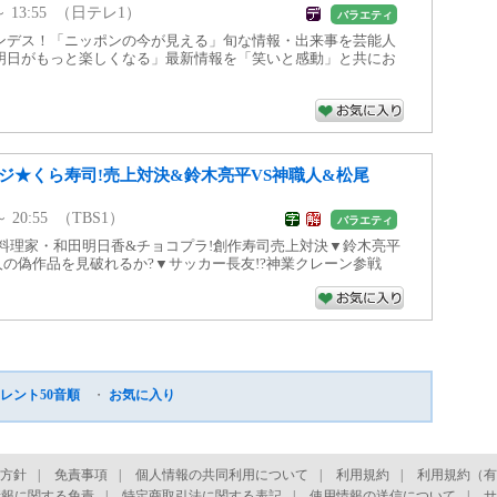
5 ～ 13:55 （日テレ1）
バラエティ
ンデス！「ニッポンの今が見える」旬な情報・出来事を芸能人
明日がもっと楽しくなる」最新情報を「笑いと感動」と共にお
ンジ★くら寿司!売上対決&鈴木亮平VS神職人&松尾
 ～ 20:55 （TBS1）
バラエティ
強料理家・和田明日香&チョコプラ!創作寿司売上対決▼鈴木亮平
の偽作品を見破れるか?▼サッカー長友!?神業クレーン参戦
レント50音順
・
お気に入り
方針
|
免責事項
|
個人情報の共同利用について
|
利用規約
|
利用規約（有
情報に関する免責
|
特定商取引法に関する表記
|
使用情報の送信について
|
サ