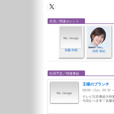
共演／関連タレント
加藤 尚樹
内田 有紀
出演予定／関連番組
王様のブランチ
08/08（Sat）09:30 
テレビ注目番組大特集
今読むべき本▽佐藤