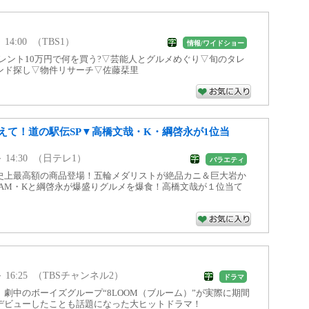
～ 14:00 （TBS1）
情報/ワイドショー
レント10万円で何を買う?▽芸能人とグルメめぐり▽旬のタレ
ンド探し▽物件リサーチ▽佐藤栞里
えて！道の駅伝SP▼高橋文哉・K・綱啓永が1位当
5 ～ 14:30 （日テレ1）
バラエティ
史上最高額の商品登場！五輪メダリストが絶品カニ＆巨大岩か
EAM・Kと綱啓永が爆盛りグルメを爆食！高橋文哉が１位当て
5 ～ 16:25 （TBSチャンネル2）
ドラマ
劇中のボーイズグループ“8LOOM（ブルーム）”が実際に期間
デビューしたことも話題になった大ヒットドラマ！