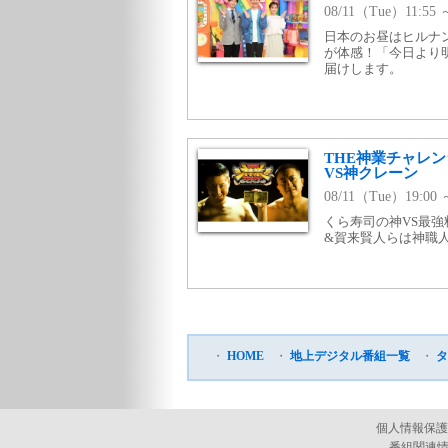
08/11（Tue）11:5
日本のお昼はヒルナ
が体感！「今日より
届けします。
THE神業チャレ
VS神クレーン
08/11（Tue）19:00
くら寿司の神VS最
&賀来賢人らは神職人
・
HOME
・
地上デジタル番組一覧
・
タ
個人情報保護
番組関連