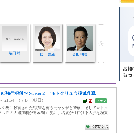
福田 靖
松下 奈緒
金田 明夫
C強行犯係〜 Season2 #4/トクリュウ撲滅作戦
00 ～ 21:54 （テレビ朝日）
ドラマ
レの男に殺害された!復讐を誓う元ヤクザと警察、そして≪トク
三つ巴の大追跡劇が開幕!逃亡犯に、名波が仕掛ける大胆な秘策