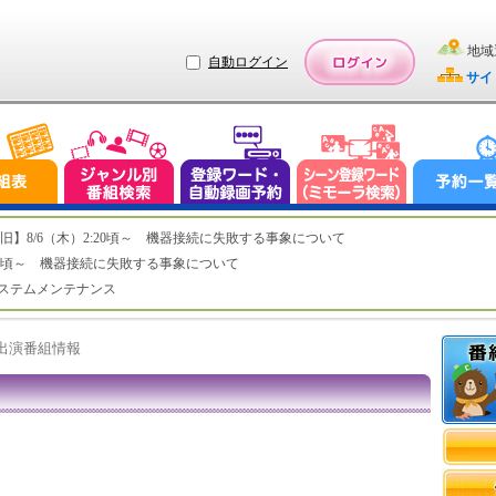
地域
自動ログイン
サイ
ステム復旧】8/6（木）2:20頃～ 機器接続に失敗する事象について
（木）2:20頃～ 機器接続に失敗する事象について
（水）システムメンテナンス
ト出演番組情報