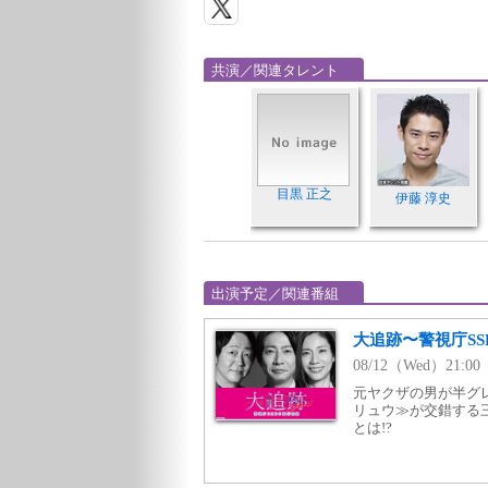
共演／関連タレント
目黒 正之
伊藤 淳史
出演予定／関連番組
大追跡〜警視庁SSB
08/12（Wed）21:
元ヤクザの男が半グ
リュウ≫が交錯する
とは!?