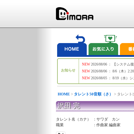
NEW
2026/08/06 ： 【シ
お知らせ
NEW
2026/08/06 ： 8/6
NEW
2026/08/05 ： 8/19
HOME
>
タレント50音順（さ）
> タレン
沢田 完
タレント名（カナ）
：
サワダ カン
職業
：
作曲家 編曲家