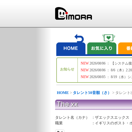
NEW
2026/08/06 ： 【シ
お知らせ
NEW
2026/08/06 ： 8/6
NEW
2026/08/05 ： 8/19
HOME
>
タレント50音順（さ）
> タレン
The xx
タレント名（カナ）
：
ザエックスエックス
職業
：
イギリスのポスト・