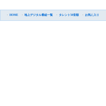
・
HOME
・
地上デジタル番組一覧
・
タレント50音順
・
お気に入り