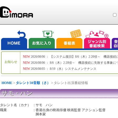
NEW
2026/08/06 ： 【システム復旧】8/6（木）2:20頃～ 機
お知らせ
NEW
2026/08/06 ： 8/6（木）2:20頃～ 機器接続に失敗する事象
NEW
2026/08/05 ： 8/19（水）システムメンテナンス
HOME
>
タレント50音順（さ）
> タレント出演番組情報
サモ・ハン
タレント名（カナ）
：
サモ ハン
職業
：
香港出身の映画俳優 映画監督 アクション監督
脚本家