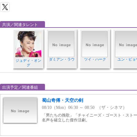
共演／関連タレント
ダミアン・ラウ
ツイ・ハーク
ユン・ピョ
ジュディ・オン
グ
出演予定／関連番組
蜀山奇傅・天空の剣
08/10（Mon）06:30 ～ 08:50 （ザ・シネマ）
「男たちの挽歌」「チャイニーズ・ゴースト・スト
名声を確立した傑作活劇。