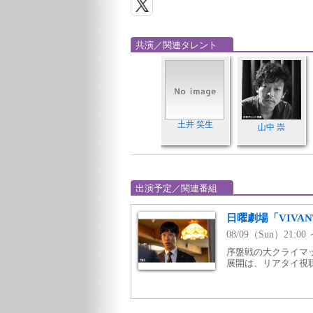
共演／関連タレント
土井 笑生
山中 崇
出演予定／関連番組
日曜劇場「VIVAN
08/09（Sun）21:00
序盤戦の大クライマ
展開は、リアタイ視聴