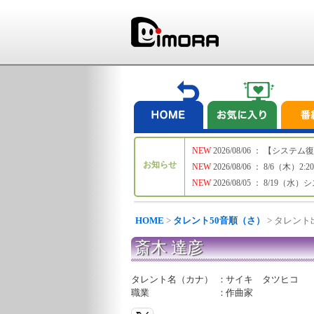
NEW
2026/08/06 ： 【シ
お知らせ
NEW
2026/08/06 ： 8/6
NEW
2026/08/05 ： 8/19
HOME
>
タレント50音順（さ）
> タレン
斎木 達彦
タレント名（カナ）
：
サイキ タツヒコ
職業
：
作曲家