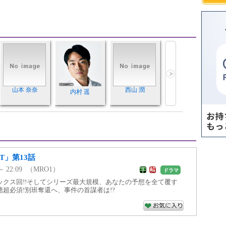
山本 奈奈
西山 潤
内村 遥
T」第13話
 ～ 22:09 （MRO1）
ドラマ
ックス回!!そしてシリーズ最大規模、あなたの予想を全て覆す
超必須!別班奪還へ、事件の首謀者は!?