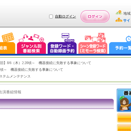
地域
自動ログイン
サイ
ステム復旧】8/6（木）2:20頃～ 機器接続に失敗する事象について
（木）2:20頃～ 機器接続に失敗する事象について
（水）システムメンテナンス
ト出演番組情報