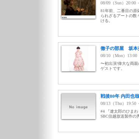
08/09（Sun）20:0
81年前、二番目の
られざるアートの数
ける。
徹子の部屋 坂本
08/10（Mon）13:
〜初出演!偉大な両
ゲストです。
戦後80年 内田也
08/13（Thu）19:
#4 『遼太郎のひま
SBC信越放送製作の秀