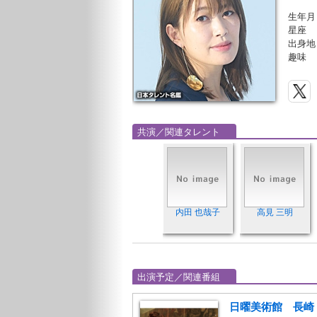
生年月
星座
出身地
趣味
共演／関連タレント
内田 也哉子
高見 三明
出演予定／関連番組
日曜美術館 長崎