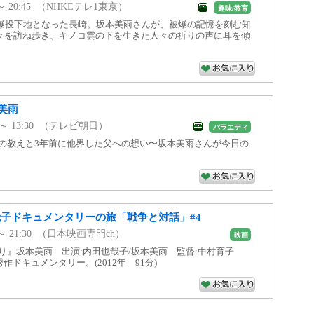
0 ～ 20:45 （NHKEテレ1東京）
趣味/教育
原爆投下地となった長崎。坂本美雨さんが、被爆の記憶を刻む知
々を訪ね歩き、キノコ雲の下を生きた人々の祈りの声に耳を傾
美雨
00 ～ 13:30 （テレビ朝日）
バラエティ
親の教えと3年前に他界した父への想い〜坂本美雨さんが今日の
哉子ドキュメンタリーの旅「戦争と対話」#4
50 ～ 21:30 （日本映画専門ch）
映画
わり』坂本美雨 出演:内田也哉子/坂本美雨 監督:中村育子
作ドキュメンタリー。(2012年 91分)