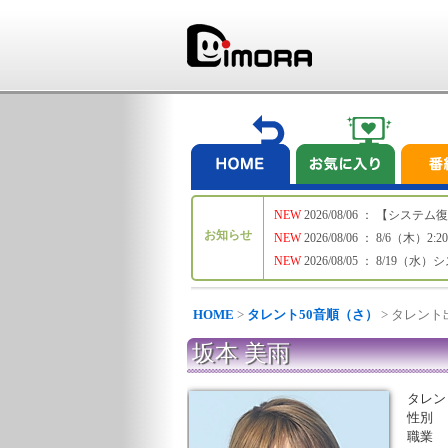
NEW
2026/08/06 ： 【シ
お知らせ
NEW
2026/08/06 ： 8/6
NEW
2026/08/05 ： 8/19
HOME
>
タレント50音順（さ）
> タレン
坂本 美雨
タレン
性別
職業