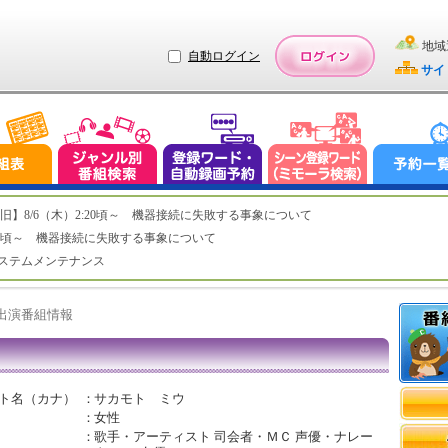
地域
自動ログイン
サイ
ステム復旧】8/6（木）2:20頃～ 機器接続に失敗する事象について
（木）2:20頃～ 機器接続に失敗する事象について
（水）システムメンテナンス
ト出演番組情報
ト名（カナ）
：
サカモト ミウ
：
女性
：
歌手・アーティスト 司会者・ＭＣ 声優・ナレー