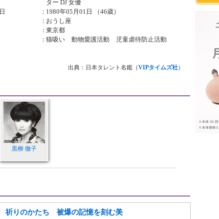
ター DJ 女優
日
：
1980年05月01日 （46歳）
：
おうし座
：
東京都
：
猫吸い 動物愛護活動 児童虐待防止活動
出典：日本タレント名鑑（
VIPタイムズ社
）
黒柳 徹子
 祈りのかたち 被爆の記憶を刻む美