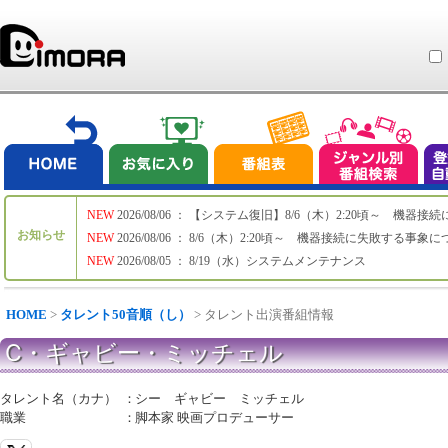
NEW
2026/08/06 ： 【システム復旧】8/6（木）2:20頃～ 機
お知らせ
NEW
2026/08/06 ： 8/6（木）2:20頃～ 機器接続に失敗する事象
NEW
2026/08/05 ： 8/19（水）システムメンテナンス
HOME
>
タレント50音順（し）
> タレント出演番組情報
C・ギャビー・ミッチェル
タレント名（カナ）
：
シー ギャビー ミッチェル
職業
：
脚本家 映画プロデューサー