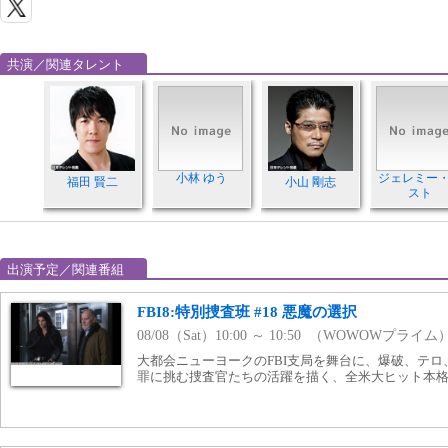
共演／関連タレント
小林 ゆう
ジェレミー
福田 賢二
小山 剛志
スト
出演予定／関連番組
FBI8:特別捜査班 #18 悪魔の選択
08/08（Sat）10:00 ～ 10:50 （WOWOWプライム
大都会ニューヨークのFBI支局を舞台に、爆破、テ
罪に挑む捜査官たちの活躍を描く、全米大ヒット本格