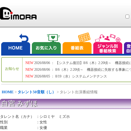
NEW
2026/08/06 ： 【システム復旧】8/6（木）2:20頃～ 機
お知らせ
NEW
2026/08/06 ： 8/6（木）2:20頃～ 機器接続に失敗する事象
NEW
2026/08/05 ： 8/19（水）システムメンテナンス
HOME
>
タレント50音順（し）
> タレント出演番組情報
白宮 みずほ
タレント名（カナ）
：
シロミヤ ミズホ
性別
：
女性
職業
：
女優