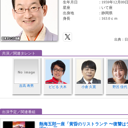
生年月日
：
1959年12月09
星座
：
いて座
出身地
：
静岡県
身長
：
163.0ｃｍ
出典：日
共演／関連タレント
吉高 寿男
ビビる 大木
小倉 久寛
野呂 佳代
出演予定／関連番組
熱海五郎一座「黄昏のリストランテ 〜復讐は