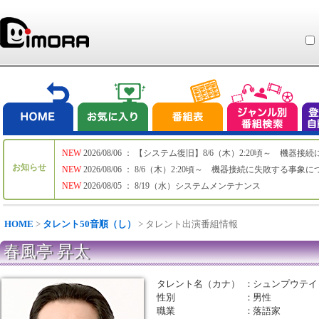
NEW
2026/08/06 ： 【システム復旧】8/6（木）2:20頃～ 機
お知らせ
NEW
2026/08/06 ： 8/6（木）2:20頃～ 機器接続に失敗する事象
NEW
2026/08/05 ： 8/19（水）システムメンテナンス
HOME
>
タレント50音順（し）
> タレント出演番組情報
春風亭 昇太
タレント名（カナ）
：
シュンプウテイ
性別
：
男性
職業
：
落語家