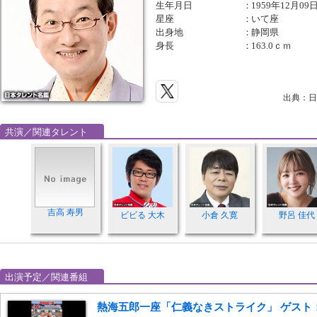
生年月日
：
1959年12月09
星座
：
いて座
出身地
：
静岡県
身長
：
163.0ｃｍ
出典：日
共演／関連タレント
吉高 寿男
ビビる 大木
小倉 久寛
野呂 佳代
出演予定／関連番組
熱海五郎一座「仁義なきストライク」 ゲスト