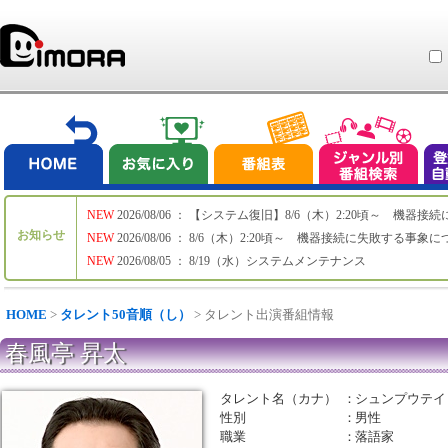
NEW
2026/08/06 ： 【システム復旧】8/6（木）2:20頃～ 機
お知らせ
NEW
2026/08/06 ： 8/6（木）2:20頃～ 機器接続に失敗する事象
NEW
2026/08/05 ： 8/19（水）システムメンテナンス
HOME
>
タレント50音順（し）
> タレント出演番組情報
春風亭 昇太
タレント名（カナ）
：
シュンプウテイ
性別
：
男性
職業
：
落語家