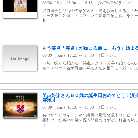
08/08（Sat）15:00 ～ 18:15 （WOWOWライブ）
沢口靖子と野呂佳代をゲストに迎えお送りする、「
リーズ第１２弾！「ボウリング業界の光と影」をテ
劇。
もう笑点「笑点」が始まる前に「もう」始ま
08/09（Sun）17:25 ～ 17:30 （日テレ1）
17時30分から始まる「笑点」より５分早く始まるの
点メンバー１名が司会の昇太さんを相手に１対１の大
笑点好楽さん８０歳の誕生日おめでとう！演芸は
笑漫才
08/09（Sun）17:30 ～ 18:00 （日テレ1）
あのサンドウィッチマン絶賛の元気な漫才コンビ・TOK
喜利は、好楽の80歳を祝う問題のはずが、好楽も黙っ
け