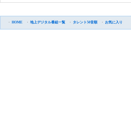
・
HOME
・
地上デジタル番組一覧
・
タレント50音順
・
お気に入り