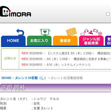
NEW
2026/08/06 ： 【システム復旧】8/6（木）2:20頃～ 機
お知らせ
NEW
2026/08/06 ： 8/6（木）2:20頃～ 機器接続に失敗する事象
NEW
2026/08/05 ： 8/19（水）システムメンテナンス
HOME
>
タレント50音順（し）
> タレント出演番組情報
正司 照枝
タレント名（カナ）
：
ショウジ テルエ
性別
：
女性
職業
：
女優 タレント