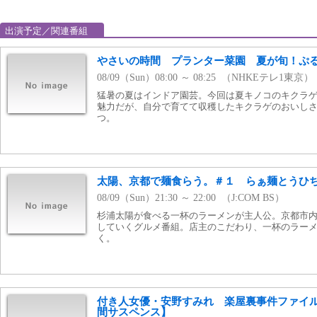
出演予定／関連番組
やさいの時間 プランター菜園 夏が旬！ぷ
08/09（Sun）08:00 ～ 08:25 （NHKEテレ1東京）
猛暑の夏はインドア園芸。今回は夏キノコのキクラ
魅力だが、自分で育てて収穫したキクラゲのおいし
つ。
太陽、京都で麺食らう。＃１ らぁ麺とうひ
08/09（Sun）21:30 ～ 22:00 （J:COM BS）
杉浦太陽が食べる一杯のラーメンが主人公。京都市
していくグルメ番組。店主のこだわり、一杯のラー
く。
付き人女優・安野すみれ 楽屋裏事件ファイ
間サスペンス】