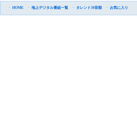
・
HOME
・
地上デジタル番組一覧
・
タレント50音順
・
お気に入り