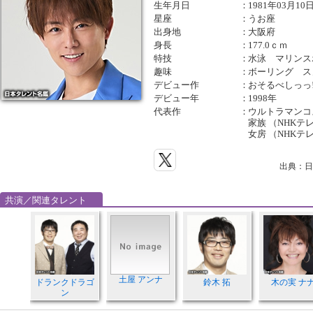
生年月日
：
1981年03月10
星座
：
うお座
出身地
：
大阪府
身長
：
177.0ｃｍ
特技
：
水泳 マリンス
趣味
：
ボーリング ス
デビュー作
：
おそるべしっっ
デビュー年
：
1998年
代表作
：
ウルトラマンコス
家族 （NHKテ
女房 （NHKテ
出典：日
共演／関連タレント
土屋 アンナ
ドランクドラゴ
鈴木 拓
木の実 ナ
ン