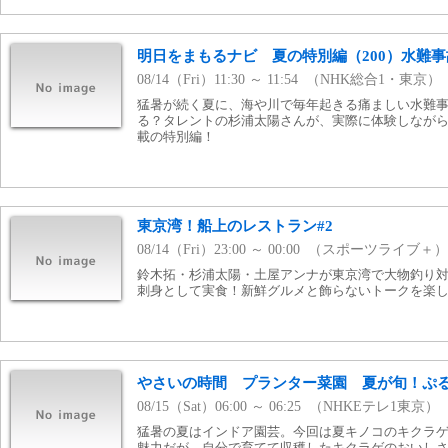
明日をまもるナビ 夏の特別編（200）水難
08/14（Fri）11:30 ～ 11:54 （NHK総合1・東京）
猛暑が続く夏に、海や川で毎年起きる痛ましい水難
る？タレントの杉浦太陽さんが、実際に体験しなが
載の特別編！
東京湾！船上のレストラン#2
08/14（Fri）23:00 ～ 00:00 （スポーツライブ＋）
鈴木拓・杉浦太陽・土屋アンナが東京湾で大物釣り
刺身として実食！新鮮グルメと飾らないトークを楽
やさいの時間 プランター菜園 夏が旬！ぷ
08/15（Sat）06:00 ～ 06:25 （NHKEテレ1東京）
猛暑の夏はインドア園芸。今回は夏キノコのキクラ
魅力だが、自分で育てて収穫したキクラゲのおいし