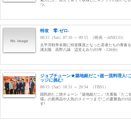
つ。
特攻 零-ゼロ-
08/15（Sat）07:10 ～ 09:15 （映画・chNECO）
太平洋戦争末期に特攻隊員となった若者たちの青春
浦太陽 高野八誠 辺見えみり(03年・126分)
ジョブチューン★築地銀だこ×超一流料理人!こ
ッジに挑む!
08/15（Sat）18:51 ～ 20:54 （TBS1）
国民的たこ焼チェーン『築地銀だこ』!大看板「たこ
場』の新商品や人気のスイーツまで!この夏勝負の10
す!