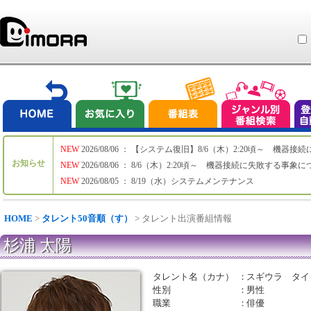
NEW
2026/08/06 ： 【システム復旧】8/6（木）2:20頃～ 機
お知らせ
NEW
2026/08/06 ： 8/6（木）2:20頃～ 機器接続に失敗する事象
NEW
2026/08/05 ： 8/19（水）システムメンテナンス
HOME
>
タレント50音順（す）
> タレント出演番組情報
杉浦 太陽
タレント名（カナ）
：
スギウラ タイ
性別
：
男性
職業
：
俳優