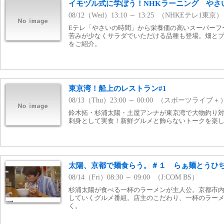
イモヅル式に学ぼう！NHKラーニング やさ
08/12（Wed）13:10 ～ 13:25 （NHKEテレ1東京）
Eテレ「やさいの時間」から栄養価の高いスーパーフ
苦みが少なくサラダでいただける品種も登場。畑と
をご紹介。
東京湾！船上のレストラン#1
08/13（Thu）23:00 ～ 00:00 （スポーツライブ＋
鈴木拓・杉浦太陽・土屋アンナが東京湾で大物釣り
刺身として実食！新鮮グルメと飾らないトークを楽
太陽、京都で麺食らう。＃１ らぁ麺とうひ
08/14（Fri）08:30 ～ 09:00 （J:COM BS）
杉浦太陽が食べる一杯のラーメンが主人公。京都市
していくグルメ番組。店主のこだわり、一杯のラー
く。