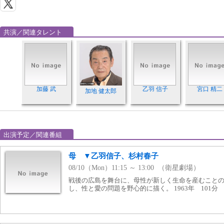
共演／関連タレント
加藤 武
乙羽 信子
宮口 精二
加地 健太郎
出演予定／関連番組
母 ▼乙羽信子、杉村春子
08/10（Mon）11:15 ～ 13:00 （衛星劇場）
戦後の広島を舞台に、母性が新しく生命を産むこと
し、性と愛の問題を野心的に描く。 1963年 101分