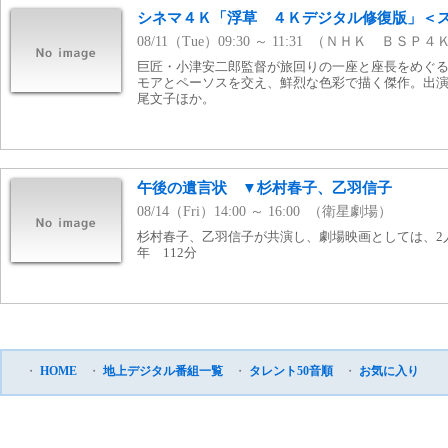
シネマ４Ｋ「浮草 ４Ｋデジタル修復版」＜
08/11（Tue）09:30 ～ 11:31 （ＮＨＫ ＢＳＰ４
巨匠・小津安二郎監督が旅回りの一座と座長をめぐ
モアとペーソスを交え、鮮烈な色彩で描く傑作。出
尾文子ほか。
午後の遺言状 ▼杉村春子、乙羽信子
08/14（Fri）14:00 ～ 16:00 （衛星劇場）
杉村春子、乙羽信子が共演し、劇場映画としては、2人
年 112分
・
HOME
・
地上デジタル番組一覧
・
タレント50音順
・
お気に入り