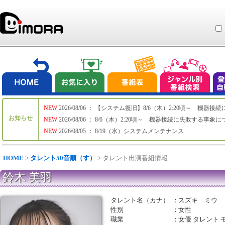
NEW
2026/08/06 ： 【システム復旧】8/6（木）2:20頃～ 機
お知らせ
NEW
2026/08/06 ： 8/6（木）2:20頃～ 機器接続に失敗する事象
NEW
2026/08/05 ： 8/19（水）システムメンテナンス
HOME
>
タレント50音順（す）
> タレント出演番組情報
鈴木 美羽
タレント名（カナ）
：
スズキ ミウ
性別
：
女性
職業
：
女優 タレント 