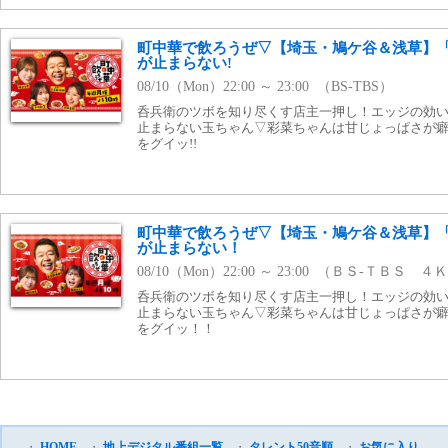
町中華で飲ろうぜ▽【埼玉・鳩ケ谷＆浅草】
が止まらない!
08/10（Mon）22:00 ～ 23:00 （BS-TBS）
呑兵衛のツボを知り尽くす店主一押し！エッジの効
止まらない玉ちゃん▽彩菜ちゃんは甘じょっぱさが
をグイッ!!
町中華で飲ろうぜ▽【埼玉・鳩ケ谷＆浅草】
が止まらない！
08/10（Mon）22:00 ～ 23:00 （ＢＳ-ＴＢＳ ４
呑兵衛のツボを知り尽くす店主一押し！エッジの効
止まらない玉ちゃん▽彩菜ちゃんは甘じょっぱさが
をグイッ！！
・
HOME
・
地上デジタル番組一覧
・
タレント50音順
・
お気に入り