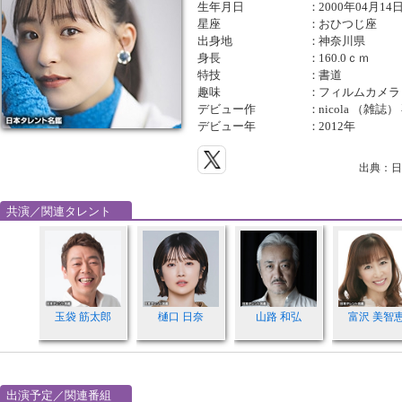
生年月日
：
2000年04月14
星座
：
おひつじ座
出身地
：
神奈川県
身長
：
160.0ｃｍ
特技
：
書道
趣味
：
フィルムカメラ
デビュー作
：
nicola （雑誌
デビュー年
：
2012年
出典：日
共演／関連タレント
玉袋 筋太郎
樋口 日奈
山路 和弘
富沢 美智
出演予定／関連番組