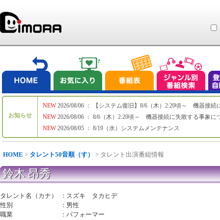
NEW
2026/08/06 ： 【システム復旧】8/6（木）2:20頃～ 機
お知らせ
NEW
2026/08/06 ： 8/6（木）2:20頃～ 機器接続に失敗する事象
NEW
2026/08/05 ： 8/19（水）システムメンテナンス
HOME
>
タレント50音順（す）
> タレント出演番組情報
鈴木 昂秀
タレント名（カナ）
：
スズキ タカヒデ
性別
：
男性
職業
：
パフォーマー