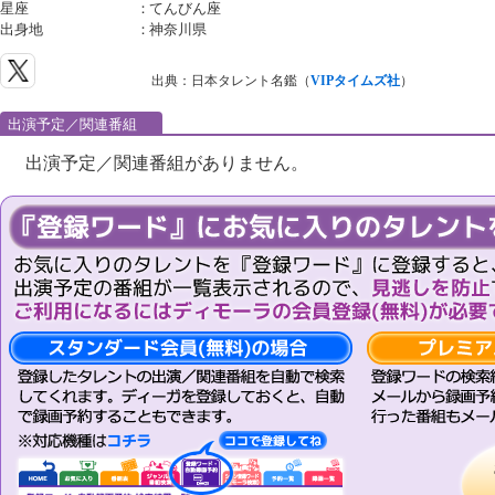
星座
：
てんびん座
出身地
：
神奈川県
出典：日本タレント名鑑（
VIPタイムズ社
）
出演予定／関連番組
出演予定／関連番組がありません。