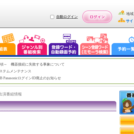
地域
自動ログイン
サイ
（木）2:20頃～ 機器接続に失敗する事象について
（水）システムメンテナンス
LUB PanasonicログインID廃止のお知らせ
ト出演番組情報