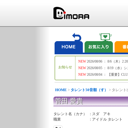
NEW
2026/08/06 ： 8/6
お知らせ
NEW
2026/08/05 ： 8/19
NEW
2026/08/04 ： 【重要】C
HOME
>
タレント50音順（す）
> タレン
菅田 愛貴
タレント名（カナ）
：
スダ アキ
職業
：
アイドル タレント