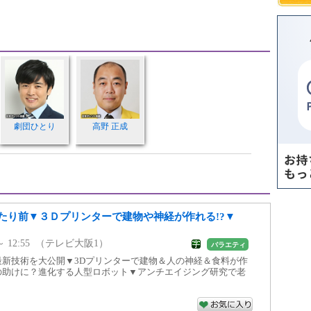
劇団ひとり
高野 正成
たり前▼３Ｄプリンターで建物や神経が作れる!?▼
0 ～ 12:55 （テレビ大阪1）
バラエティ
最新技術を大公開▼3Dプリンターで建物＆人の神経＆食料が作
活の助けに？進化する人型ロボット▼アンチエイジング研究で老