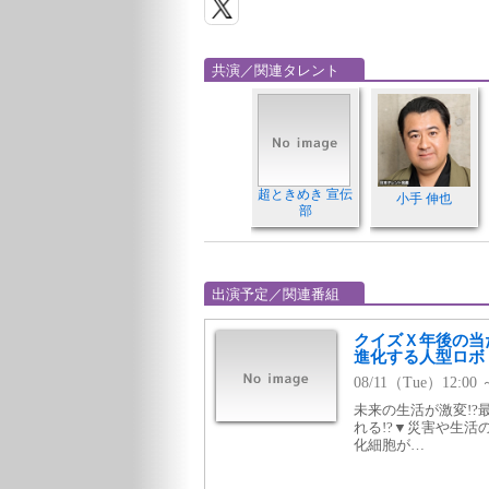
共演／関連タレント
超ときめき 宣伝
小手 伸也
部
出演予定／関連番組
クイズＸ年後の当
進化する人型ロボ
08/11（Tue）12:0
未来の生活が激変!?
れる!?▼災害や生
化細胞が…