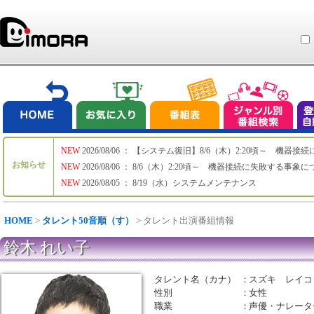
NEW
2026/08/06 ： 【システム復旧】8/6（木）2:20頃～ 機
お知らせ
NEW
2026/08/06 ： 8/6（木）2:20頃～ 機器接続に失敗する事象
NEW
2026/08/05 ： 8/19（水）システムメンテナンス
HOME
>
タレント50音順（す）
> タレント出演番組情報
鈴木 れい子
タレント名（カナ）
：
スズキ レイコ
性別
：
女性
職業
：
声優・ナレータ