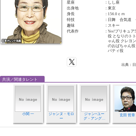
星座
：
しし座
出身地
：
東京
身長
：
156.0ｃｍ
特技
：
日舞 合気道 
趣味
：
スキー
代表作
：
Yes!プリキュア
役 となりのト
ゃん役 クレヨ
のおばちゃん役
パティ役
出典：日
共演／関連タレント
小関 一
ジャンヌ・モロ
ジャン=ユー
玄田 哲章
ー
グ・アング…