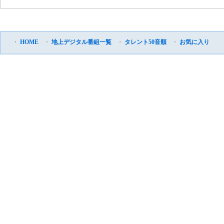
・
HOME
・
地上デジタル番組一覧
・
タレント50音順
・
お気に入り