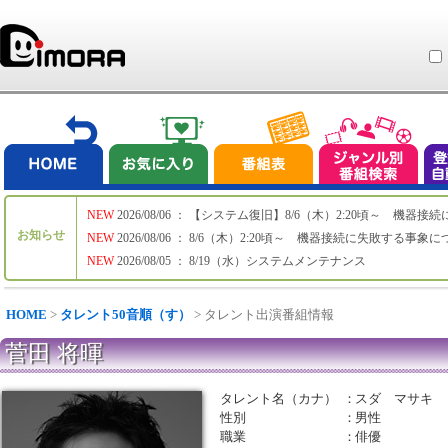
NEW
2026/08/06 ： 【システム復旧】8/6（木）2:20頃～ 機
お知らせ
NEW
2026/08/06 ： 8/6（木）2:20頃～ 機器接続に失敗する事象
NEW
2026/08/05 ： 8/19（水）システムメンテナンス
HOME
>
タレント50音順（す）
> タレント出演番組情報
菅田 将暉
タレント名（カナ）
：
スダ マサキ
性別
：
男性
職業
：
俳優