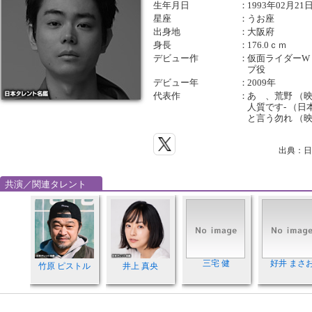
生年月日
：
1993年02月21
星座
：
うお座
出身地
：
大阪府
身長
：
176.0ｃｍ
デビュー作
：
仮面ライダーW
プ役
デビュー年
：
2009年
代表作
：
あゝ、荒野 （映
人質です- （日
と言う勿れ （
出典：日
共演／関連タレント
三宅 健
好井 まさ
竹原 ピストル
井上 真央