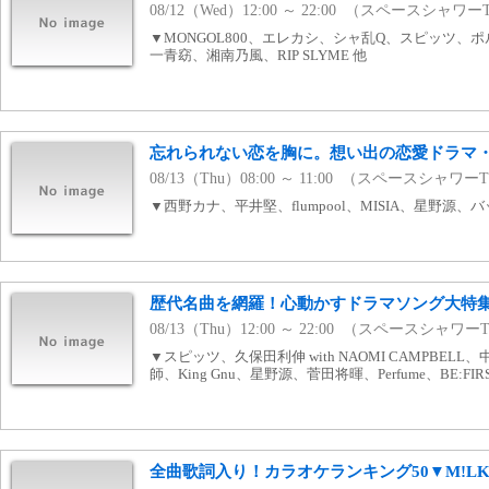
08/12（Wed）12:00 ～ 22:00 （スペースシャワー
▼MONGOL800、エレカシ、シャ乱Q、スピッツ、
一青窈、湘南乃風、RIP SLYME 他
忘れられない恋を胸に。想い出の恋愛ドラマ
08/13（Thu）08:00 ～ 11:00 （スペースシャワー
▼西野カナ、平井堅、flumpool、MISIA、星野源、
歴代名曲を網羅！心動かすドラマソング大特
08/13（Thu）12:00 ～ 22:00 （スペースシャワー
▼スピッツ、久保田利伸 with NAOMI CAMPBE
師、King Gnu、星野源、菅田将暉、Perfume、BE:FIR
全曲歌詞入り！カラオケランキング50▼M!LK、V