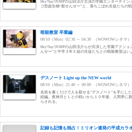
Hey!Say!JUMPの山田涼介主演の学園エンターテ
コ型超生物“殺せんせー”と、落ちこぼれ生徒たちの
暗殺教室 卒業編
08/10（Mon）02:30 ～ 04:30 （WOWOWシネマ）
Hey!Say!JUMPの山田涼介らが共演した学園アク
んせー”と中学３年Ｅ組の生徒たちとの暗殺教室はい
デスノート Light up the NEW world
08/10（Mon）21:40 ～ 00:00 （WOWOWシネマ）
名前を書くだけで人を殺せる“デスノート”を手にし
続編。夜神月とＬとの戦いから１０年後、人間界に
らされる。
記録も記憶も独占！ミリオン連発の平成カラオ