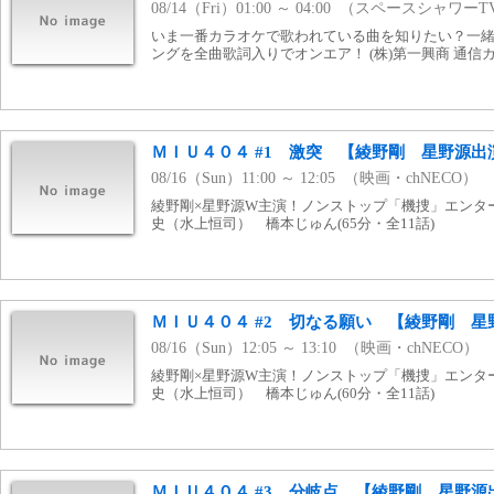
08/14（Fri）01:00 ～ 04:00 （スペースシャワー
いま一番カラオケで歌われている曲を知りたい？一緒に
ングを全曲歌詞入りでオンエア！ (株)第一興商 通信
ＭＩＵ４０４ #1 激突 【綾野剛 星野源出
08/16（Sun）11:00 ～ 12:05 （映画・chNECO）
綾野剛×星野源W主演！ノンストップ「機捜」エンタ
史（水上恒司） 橋本じゅん(65分・全11話)
ＭＩＵ４０４ #2 切なる願い 【綾野剛 星
08/16（Sun）12:05 ～ 13:10 （映画・chNECO）
綾野剛×星野源W主演！ノンストップ「機捜」エンタ
史（水上恒司） 橋本じゅん(60分・全11話)
ＭＩＵ４０４ #3 分岐点 【綾野剛 星野源