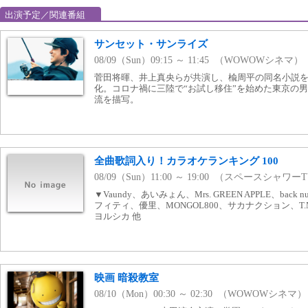
出演予定／関連番組
サンセット・サンライズ
08/09（Sun）09:15 ～ 11:45 （WOWOWシネマ）
菅田将暉、井上真央らが共演し、楡周平の同名小説
化。コロナ禍に三陸で“お試し移住”を始めた東京の
流を描写。
全曲歌詞入り！カラオケランキング 100
08/09（Sun）11:00 ～ 19:00 （スペースシャワー
▼Vaundy、あいみょん、Mrs. GREEN APPLE、bac
フィティ、優里、MONGOL800、サカナクション、T.M.Re
ヨルシカ 他
映画 暗殺教室
08/10（Mon）00:30 ～ 02:30 （WOWOWシネマ）