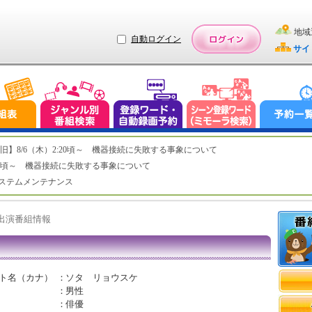
地域
自動ログイン
サイ
ステム復旧】8/6（木）2:20頃～ 機器接続に失敗する事象について
（木）2:20頃～ 機器接続に失敗する事象について
（水）システムメンテナンス
ト出演番組情報
ト名（カナ）
：
ソタ リョウスケ
：
男性
：
俳優