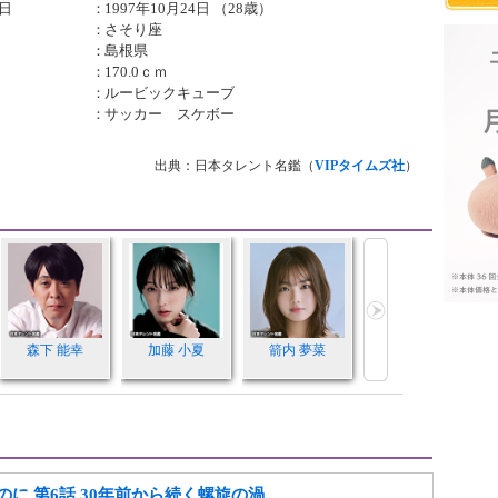
日
：
1997年10月24日 （28歳）
：
さそり座
：
島根県
：
170.0ｃｍ
：
ルービックキューブ
：
サッカー スケボー
出典：日本タレント名鑑（
VIPタイムズ社
）
森下 能幸
加藤 小夏
箭内 夢菜
に 第6話 30年前から続く螺旋の渦