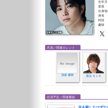
生年月
星座
出身地
身長
特技
趣味
共演／関連タレント
清家 優輝
落合 モトキ
出演予定／関連番組
夫を殺したはずなの