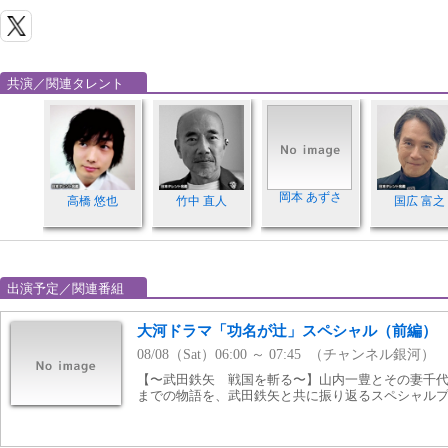
共演／関連タレント
岡本 あずさ
高橋 悠也
竹中 直人
国広 富之
出演予定／関連番組
大河ドラマ「功名が辻」スペシャル（前編）
08/08（Sat）06:00 ～ 07:45 （チャンネル銀河）
【〜武田鉄矢 戦国を斬る〜】山内一豊とその妻千
までの物語を、武田鉄矢と共に振り返るスペシャルプロ