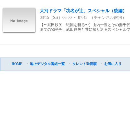
大河ドラマ「功名が辻」スペシャル（後編）
08/15（Sat）06:00 ～ 07:45 （チャンネル銀河）
【〜武田鉄矢 戦国を斬る〜】山内一豊とその妻千
までの物語を、武田鉄矢と共に振り返るスペシャルプロ
・
HOME
・
地上デジタル番組一覧
・
タレント50音順
・
お気に入り