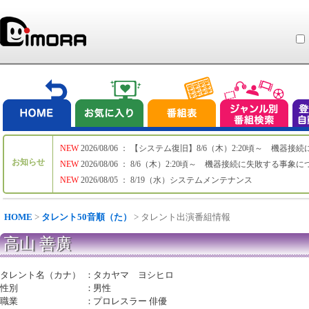
NEW
2026/08/06 ： 【システム復旧】8/6（木）2:20頃～ 機
お知らせ
NEW
2026/08/06 ： 8/6（木）2:20頃～ 機器接続に失敗する事象
NEW
2026/08/05 ： 8/19（水）システムメンテナンス
HOME
>
タレント50音順（た）
> タレント出演番組情報
高山 善廣
タレント名（カナ）
：
タカヤマ ヨシヒロ
性別
：
男性
職業
：
プロレスラー 俳優