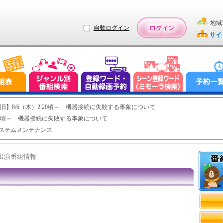
地域
自動ログイン
サイ
ステム復旧】8/6（木）2:20頃～ 機器接続に失敗する事象について
（木）2:20頃～ 機器接続に失敗する事象について
（水）システムメンテナンス
ト出演番組情報