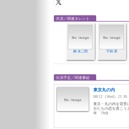
共演／関連タレント
柳 永二郎
千秋 実
出演予定／関連番組
東京丸の内
08/12（Wed）21:
東京・丸の内を背景
分たちの恋を貫こうと
年 79分