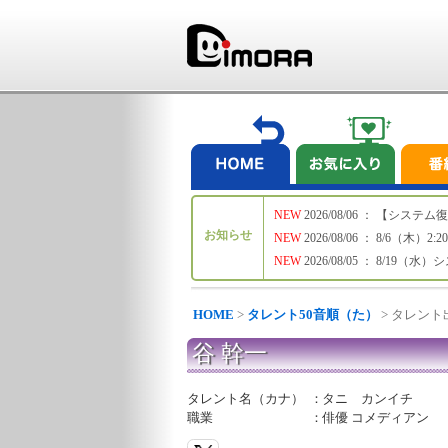
NEW
2026/08/06 ： 【シ
お知らせ
NEW
2026/08/06 ： 8/6
NEW
2026/08/05 ： 8/19
HOME
>
タレント50音順（た）
> タレン
谷 幹一
タレント名（カナ）
：
タニ カンイチ
職業
：
俳優 コメディアン