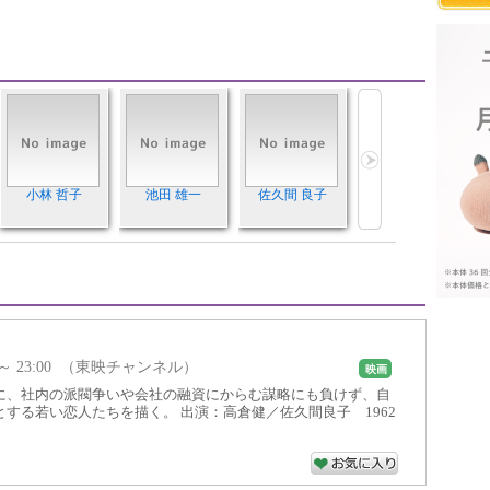
小林 哲子
池田 雄一
佐久間 良子
30 ～ 23:00 （東映チャンネル）
映画
に、社内の派閥争いや会社の融資にからむ謀略にも負けず、自
する若い恋人たちを描く。 出演：高倉健／佐久間良子 1962