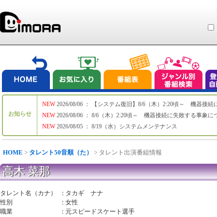
NEW
2026/08/06 ： 【システム復旧】8/6（木）2:20頃～ 機
お知らせ
NEW
2026/08/06 ： 8/6（木）2:20頃～ 機器接続に失敗する事象
NEW
2026/08/05 ： 8/19（水）システムメンテナンス
HOME
>
タレント50音順（た）
> タレント出演番組情報
高木 菜那
タレント名（カナ）
：
タカギ ナナ
性別
：
女性
職業
：
元スピードスケート選手