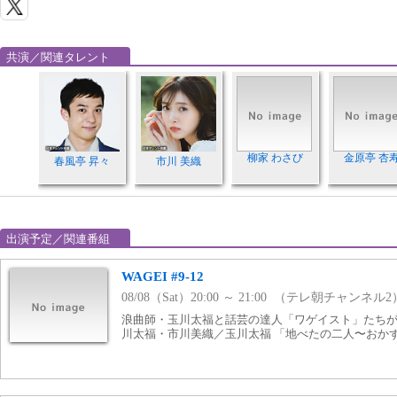
共演／関連タレント
柳家 わさび
金原亭 杏
春風亭 昇々
市川 美織
出演予定／関連番組
WAGEI #9-12
08/08（Sat）20:00 ～ 21:00 （テレ朝チャンネル2
浪曲師・玉川太福と話芸の達人「ワゲイスト」たちが
川太福・市川美織／玉川太福 「地べたの二人〜おか