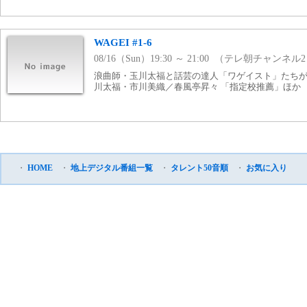
WAGEI #1-6
08/16（Sun）19:30 ～ 21:00 （テレ朝チャンネル
浪曲師・玉川太福と話芸の達人「ワゲイスト」たちが
川太福・市川美織／春風亭昇々 「指定校推薦」ほか
・
HOME
・
地上デジタル番組一覧
・
タレント50音順
・
お気に入り