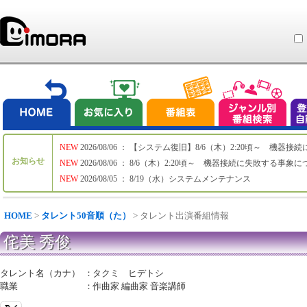
NEW
2026/08/06 ： 【システム復旧】8/6（木）2:20頃～ 機
お知らせ
NEW
2026/08/06 ： 8/6（木）2:20頃～ 機器接続に失敗する事象
NEW
2026/08/05 ： 8/19（水）システムメンテナンス
HOME
>
タレント50音順（た）
> タレント出演番組情報
侘美 秀俊
タレント名（カナ）
：
タクミ ヒデトシ
職業
：
作曲家 編曲家 音楽講師