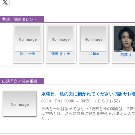
共演／関連タレント
田井 千里
菊屋 きく子
d.l.hiro
稲葉 友
出演予定／関連番組
水曜日、私の夫に抱かれてください 7話 サレ
08/14（Fri）00:00 ～ 00:30 （ＢＳテレ東）
神栖と一凪は親子ではない!?史奉と怜の関係は…!?
は神栖と怜、さらに自身に好意を寄せる八溝と四人
り…