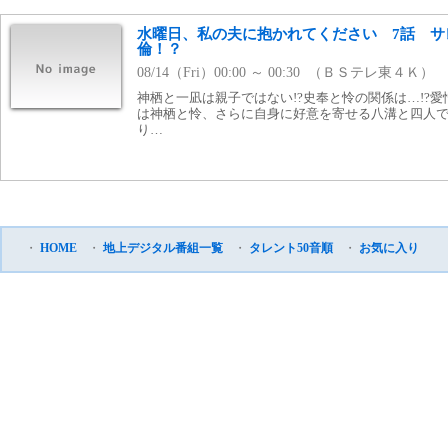
水曜日、私の夫に抱かれてください 7話 サ
倫！？
08/14（Fri）00:00 ～ 00:30 （ＢＳテレ東４Ｋ）
神栖と一凪は親子ではない!?史奉と怜の関係は…!?
は神栖と怜、さらに自身に好意を寄せる八溝と四人
り…
・
HOME
・
地上デジタル番組一覧
・
タレント50音順
・
お気に入り