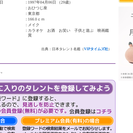
日
：
1997年04月06日 （29歳）
：
おひつじ座
：
東京都
：
166.0ｃｍ
：
メイク
：
カラオケ お酒 お笑い 子供と遊ぶ 映画鑑
賞
出典：日本タレント名鑑（
VIPタイムズ社
）
ん。