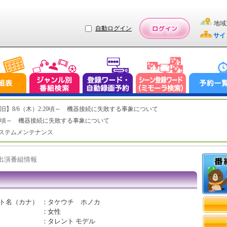
地域
自動ログイン
サイ
ステム復旧】8/6（木）2:20頃～ 機器接続に失敗する事象について
（木）2:20頃～ 機器接続に失敗する事象について
（水）システムメンテナンス
ト出演番組情報
ト名（カナ）
：
タケウチ ホノカ
：
女性
：
タレント モデル