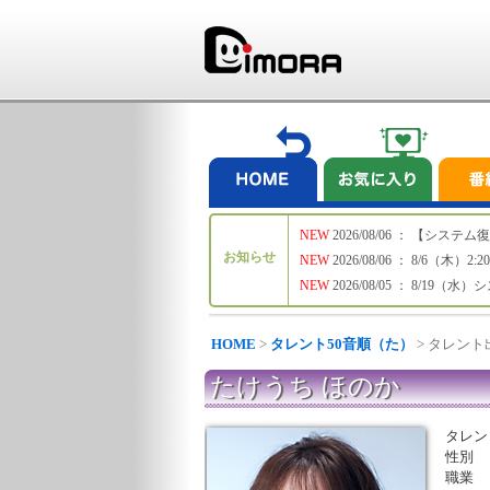
NEW
2026/08/06 ： 【シ
お知らせ
NEW
2026/08/06 ： 8/6
NEW
2026/08/05 ： 8/19
HOME
>
タレント50音順（た）
> タレン
たけうち ほのか
タレン
性別
職業