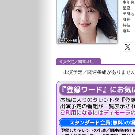
生年月
星座
出身地
身長
特技
趣味
出演予定／関連番組
出演予定／関連番組がありませ