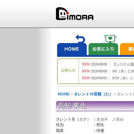
NEW
2026/08/06 ： 【シ
お知らせ
NEW
2026/08/06 ： 8/6
NEW
2026/08/05 ： 8/19
HOME
>
タレント50音順（た）
> タレン
高知 東生
タレント名（カナ）
：
タカチ ノボル
性別
：
男性
職業
：
俳優