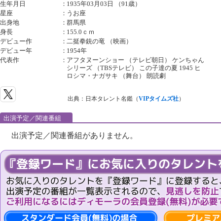
生年月日
：
1935年03月03日 （91歳）
星座
：
うお座
出身地
：
群馬県
身長
：
155.0ｃｍ
デビュー作
：
二挺拳銃の竜 （映画）
デビュー年
：
1954年
代表作
：
アフタヌーンショー （テレビ朝日） ケンちゃん
シリーズ （TBSテレビ） この子達の夏 1945 ヒ
ロシマ・ナガサキ （舞台） 朗読劇
出典：日本タレント名鑑（
VIPタイムズ社
）
出演予定／関連番組
出演予定／関連番組がありません。