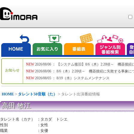
NEW
2026/08/06 ： 【システム復旧】8/6（木）2:20頃～ 機
お知らせ
NEW
2026/08/06 ： 8/6（木）2:20頃～ 機器接続に失敗する事象
NEW
2026/08/05 ： 8/19（水）システムメンテナンス
HOME
>
タレント50音順（た）
> タレント出演番組情報
高田 敏江
タレント名（カナ）
：
タカダ トシエ
性別
：
女性
職業
：
女優