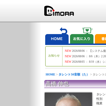
NEW
2026/08/06 ： 【シ
お知らせ
NEW
2026/08/06 ： 8/6
NEW
2026/08/05 ： 8/19
HOME
>
タレント50音順（た）
> タレン
高橋 伸也
タレン
性別
職業