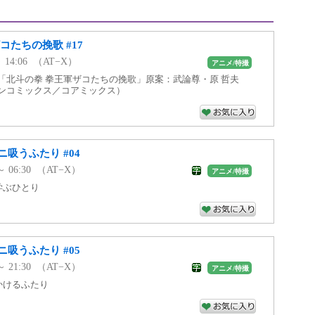
コたちの挽歌 #17
 ～ 14:06 （AT−X）
アニメ/特撮
：「北斗の拳 拳王軍ザコたちの挽歌」原案：武論尊・原 哲夫
ノンコミックス／コアミックス）
吸うふたり #04
 ～ 06:30 （AT−X）
アニメ/特撮
学ぶひとり
吸うふたり #05
 ～ 21:30 （AT−X）
アニメ/特撮
でかけるふたり