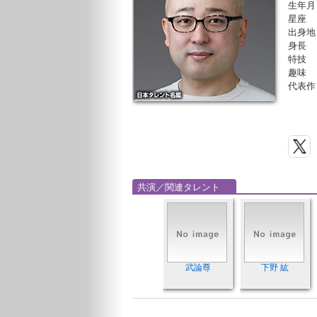
生年月
星座
出身地
身長
特技
趣味
代表作
共演／関連タレント
武論尊
下野 紘