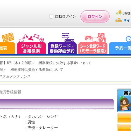
地域
自動ログイン
サイ
ステム復旧】8/6（木）2:20頃～ 機器接続に失敗する事象について
（木）2:20頃～ 機器接続に失敗する事象について
（水）システムメンテナンス
ト出演番組情報
ト名（カナ）
：
タカハシ シンヤ
：
男性
：
声優・ナレーター