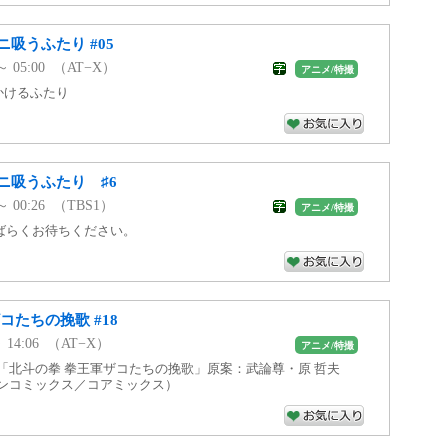
吸うふたり #05
 ～ 05:00 （AT−X）
アニメ/特撮
でかけるふたり
ニ吸うふたり ♯6
 ～ 00:26 （TBS1）
アニメ/特撮
ばらくお待ちください。
コたちの挽歌 #18
 ～ 14:06 （AT−X）
アニメ/特撮
：「北斗の拳 拳王軍ザコたちの挽歌」原案：武論尊・原 哲夫
ノンコミックス／コアミックス）