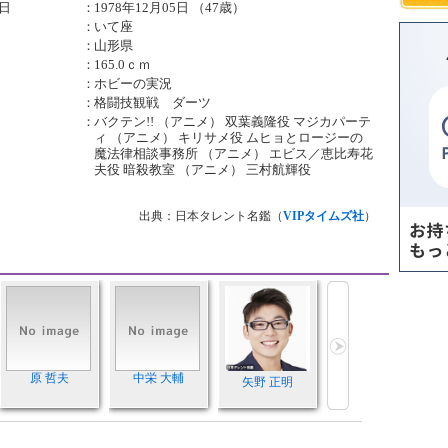
日
：
1978年12月05日 （47歳）
：
いて座
：
山形県
：
165.0ｃｍ
：
ホビーの実況
：
格闘技観戦 ダーツ
：
バクテン!! （アニメ） 双葉義隆役 マジカパーテ
ィ （アニメ） キリサメ役 ムヒョとロージーの
魔法律相談事務所 （アニメ） エビス／恵比寿花
夫役 暗殺教室 （アニメ） 三村航輝役
出典：日本タレント名鑑（
VIPタイムズ社
）
原 哲夫
中栄 大輔
矢野 正明