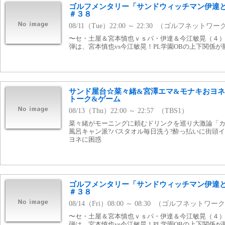
ゴルフメンタリー「サンドウィッチマン伊達
＃３８
08/11（Tue）22:00 ～ 22:30 （ゴルフネットワー
〜セ・土屋＆宮本慎也ｖｓパ・伊達＆今江敏晃（４）
弾は、宮本慎也vs今江敏晃！PL学園OBの上下関係
サンド屋台☆菜々緒&宮澤エマ&モナキおヨネ
トーク&ゲーム
08/13（Thu）22:00 ～ 22:57 （TBS1）
菜々緒がモーニングに頼むドリンクを巡り大激論「
風呂キャン派?バスタオル毎日洗う?酔っ払いに街頭
ヨネに困惑
ゴルフメンタリー「サンドウィッチマン伊達
＃３８
08/14（Fri）08:00 ～ 08:30 （ゴルフネットワー
〜セ・土屋＆宮本慎也ｖｓパ・伊達＆今江敏晃（４）
弾は、宮本慎也vs今江敏晃！PL学園OBの上下関係