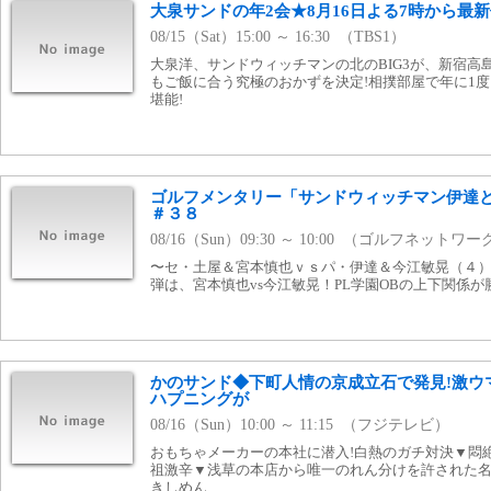
大泉サンドの年2会★8月16日よる7時から最
08/15（Sat）15:00 ～ 16:30 （TBS1）
大泉洋、サンドウィッチマンの北のBIG3が、新宿高
もご飯に合う究極のおかずを決定!相撲部屋で年に1
堪能!
ゴルフメンタリー「サンドウィッチマン伊達
＃３８
08/16（Sun）09:30 ～ 10:00 （ゴルフネットワ
〜セ・土屋＆宮本慎也ｖｓパ・伊達＆今江敏晃（４）
弾は、宮本慎也vs今江敏晃！PL学園OBの上下関係
かのサンド◆下町人情の京成立石で発見!激ウマ
ハプニングが
08/16（Sun）10:00 ～ 11:15 （フジテレビ）
おもちゃメーカーの本社に潜入!白熱のガチ対決▼悶
祖激辛▼浅草の本店から唯一のれん分けを許された名
きしめん