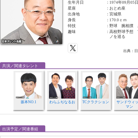
生年月日
：
1974年09月05
星座
：
おとめ座
出身地
：
宮城県
身長
：
170.0ｃｍ
特技
：
野球 腕相撲 
趣味
：
高校野球予想 
ノを巡る
出典：日
共演／関連タレント
坂本NO.1
わらふぢなるお
TCクラクション
サンドウィ
マン
出演予定／関連番組