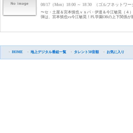
08/17（Mon）18:00 ～ 18:30 （ゴルフネットワ
〜セ・土屋＆宮本慎也ｖｓパ・伊達＆今江敏晃（４）
弾は、宮本慎也vs今江敏晃！PL学園OBの上下関係
・
HOME
・
地上デジタル番組一覧
・
タレント50音順
・
お気に入り