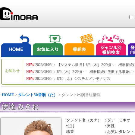
NEW
2026/08/06 ： 【システム復旧】8/6（木）2:20頃～ 機
お知らせ
NEW
2026/08/06 ： 8/6（木）2:20頃～ 機器接続に失敗する事象
NEW
2026/08/05 ： 8/19（水）システムメンテナンス
HOME
>
タレント50音順（た）
> タレント出演番組情報
伊達 みきお
タレント名（カナ）
：
ダテ ミキオ
性別
：
男性
職業
：
お笑いタレント