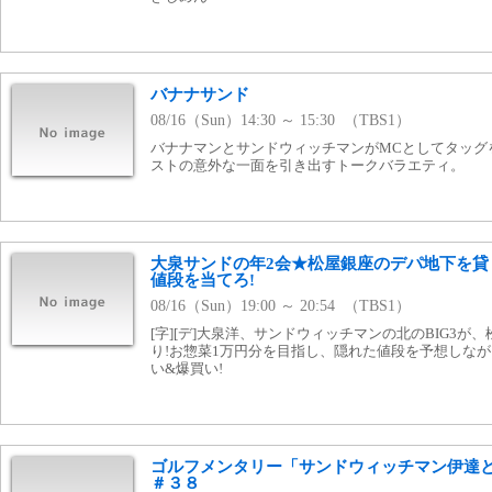
バナナサンド
08/16（Sun）14:30 ～ 15:30 （TBS1）
バナナマンとサンドウィッチマンがMCとしてタッグ
ストの意外な一面を引き出すトークバラエティ。
大泉サンドの年2会★松屋銀座のデパ地下を貸
値段を当てろ!
08/16（Sun）19:00 ～ 20:54 （TBS1）
[字][デ]大泉洋、サンドウィッチマンの北のBIG3
り!お惣菜1万円分を目指し、隠れた値段を予想しな
い&爆買い!
ゴルフメンタリー「サンドウィッチマン伊達
＃３８