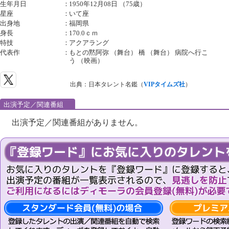
生年月日
：
1950年12月08日 （75歳）
星座
：
いて座
出身地
：
福岡県
身長
：
170.0ｃｍ
特技
：
アクアラング
代表作
：
もとの黙阿弥 （舞台） 橋 （舞台） 病院へ行こ
う （映画）
出典：日本タレント名鑑（
VIPタイムズ社
）
出演予定／関連番組
出演予定／関連番組がありません。