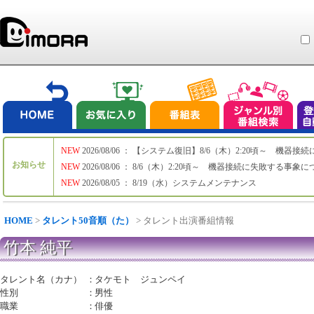
NEW
2026/08/06 ： 【システム復旧】8/6（木）2:20頃～ 機
お知らせ
NEW
2026/08/06 ： 8/6（木）2:20頃～ 機器接続に失敗する事象
NEW
2026/08/05 ： 8/19（水）システムメンテナンス
HOME
>
タレント50音順（た）
> タレント出演番組情報
竹本 純平
タレント名（カナ）
：
タケモト ジュンペイ
性別
：
男性
職業
：
俳優