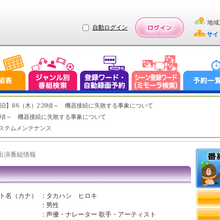
地域
自動ログイン
サイ
ステム復旧】8/6（木）2:20頃～ 機器接続に失敗する事象について
（木）2:20頃～ 機器接続に失敗する事象について
（水）システムメンテナンス
ト出演番組情報
ト名（カナ）
：
タカハシ ヒロキ
：
男性
：
声優・ナレーター 歌手・アーティスト