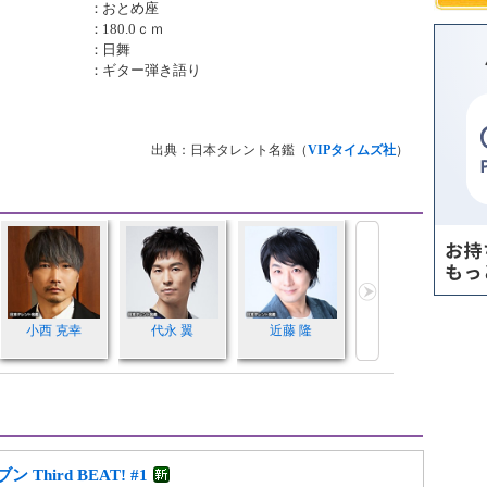
：
おとめ座
：
180.0ｃｍ
：
日舞
：
ギター弾き語り
出典：日本タレント名鑑（
VIPタイムズ社
）
小西 克幸
代永 翼
近藤 隆
Third BEAT! #1