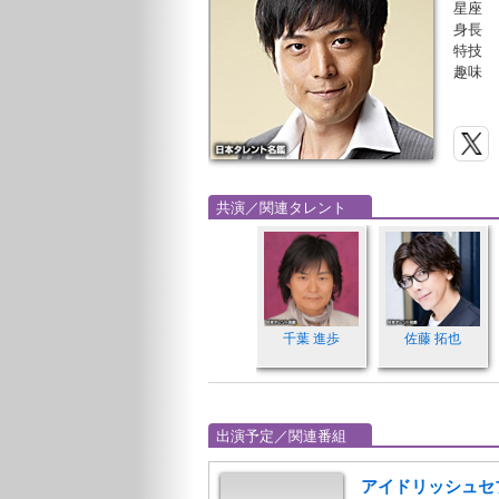
星座
身長
特技
趣味
共演／関連タレント
千葉 進歩
佐藤 拓也
出演予定／関連番組
アイドリッシュセブン 