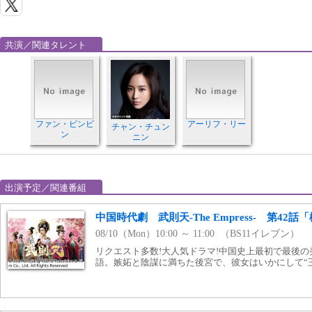
共演／関連タレント
ファン・ビンビ
アーリフ・リー
チャン・チュン
ン
ニン
出演予定／関連番組
中国時代劇 武則天‐The Empress‐ 第42
08/10（Mon）10:00 ～ 11:00 （BS11イレブン）
リクエスト多数!大人気ドラマ!中国史上最初で最後の美
語。嫉妬と陰謀に満ちた後宮で、彼女はいかにして“王