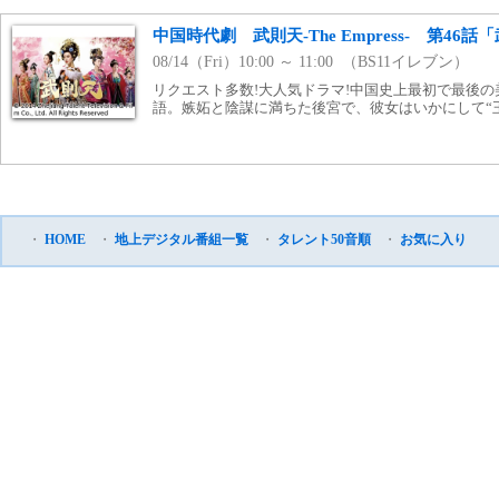
中国時代劇 武則天‐The Empress‐ 第46
08/14（Fri）10:00 ～ 11:00 （BS11イレブン）
リクエスト多数!大人気ドラマ!中国史上最初で最後の美
語。嫉妬と陰謀に満ちた後宮で、彼女はいかにして“王
・
HOME
・
地上デジタル番組一覧
・
タレント50音順
・
お気に入り